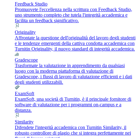
Feedback Studio
Promuovete l'eccellenza nella scrittura con Feedback Studio,
uno strumento completo che tutela l'integrità accademica e
facilita un feedback significativo.
Originality
Affrontate la questione dell'originalità del lavoro degli studenti
e le tendenze emergenti della cattiva condotta accademica con
Turnitin Originality, il nuovo standard di integrità accademica.
Gradescope
Trasformate la valutazione in apprendimento da qualsiasi
luogo con la moderna piattaforma di valutazione di
Gradescope, i flussi di lavoro di valutazione efficienti e i dati
degli studenti utilizzabili.
ExamSoft
ExamSoft, una società di Turnitin, è il principale fornitore di
software di valutazione per i programmi on-campus e a
distanza.
Similarity
Difendete l'integrità accademica con Turnitin Similarity, il
robusto controllore di plagio che si integra perfettamente nei