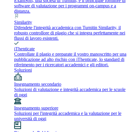
ExamSoft, una società di Turnitin, è il principale fornitore di
software di valutazione per i programmi on-campus e a
distanza.
Similarity
Difendete l'integrità accademica con Turnitin Similarity, il
robusto controllore di plagio che si integra perfettamente nei
flussi di lavoro esistenti.
iThenticate
Controllate il plagio e preparate il vostro manoscritto per una
pubblicazione ad alto rischio con iThenticate, lo standard di
riferimento per i ricercatori accademici e gli editori.
Soluzioni
Insegnamento secondario
Soluzioni di valutazione e integrità accademica per le scuole
di oggi
Insegnamento superiore
Soluzioni per l'integrità accademica e la valutazione per le
università di oggi