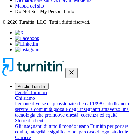
Dichiarazione sulla Schiavitù Moderna
Mappa del sito
Do Not Sell My Personal Info
© 2026 Turnitin, LLC. Tutti i diritti riservati.
close
Perché Turnitin
Perché Turnitin?
Chi siamo
Persone diverse e appassionate che dal 1998 si dedicano a
servire la comunità globale degli insegnanti attraverso una
tecnologia che promuove onestà, coerenza ed equità.
Storie di clienti
Gli insegnanti di tutto il mondo usano Turnitin per portare
equità, integrità e significato nel percorso di ogni studente.
Carriere