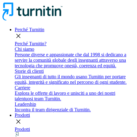
Perché Turnitin
close
Perché Turnitin?
Chi siamo
Persone diverse e appassionate che dal 1998 si dedicano a
servire la comunità globale degli insegnanti attraverso una
tecnologia che promuove onestà, coerenza ed equità.
Storie di clienti
Gli insegnanti di tutto il mondo usano Turnitin per portare
equità, integrità e significato nel percorso di ogni studente.
Carriere
Esplora le offerte di lavoro e unisciti a uno dei nostri
talentuosi team Turnitin.
Leadership
Incontra il team dirigenziale di Turnitin.
Prodotti
close
Prodotti