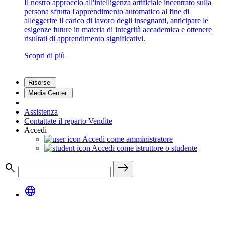
Il nostro approccio all'intelligenza artificiale incentrato sulla
persona sfrutta l'apprendimento automatico al fine di
alleggerire il carico di lavoro degli insegnanti, anticipare le
esigenze future in materia di integrità accademica e ottenere
risultati di apprendimento significativi.
Scopri di più
Risorse
Media Center
Assistenza
Contattate il reparto Vendite
Accedi
Accedi come amministratore
Accedi come istruttore o studente
search
east
language