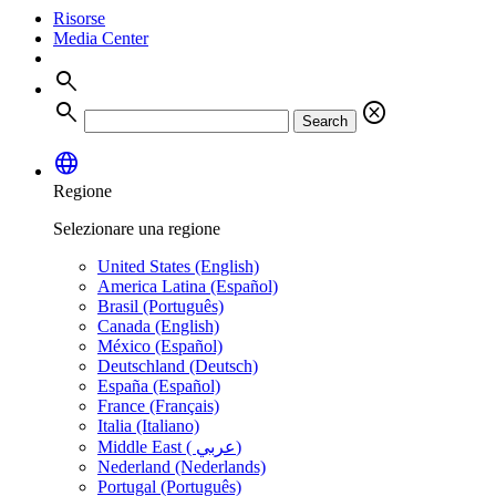
Risorse
Media Center
search
search
cancel
Search
language
Regione
Selezionare una regione
United States (English)
America Latina (Español)
Brasil (Português)
Canada (English)
México (Español)
Deutschland (Deutsch)
España (Español)
France (Français)
Italia (Italiano)
Middle East ( عربي)
Nederland (Nederlands)
Portugal (Português)