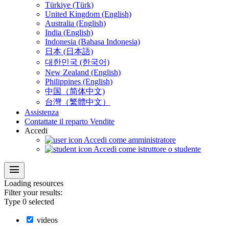
Türkiye (Türk)
United Kingdom (English)
Australia (English)
India (English)
Indonesia (Bahasa Indonesia)
日本 (日本語)
대한민국 (한국어)
New Zealand (English)
Philippines (English)
中国（简体中文)
台灣（繁體中文）
Assistenza
Contattate il reparto Vendite
Accedi
Accedi come amministratore
Accedi come istruttore o studente
menu
Loading
resources
Filter your results:
Type
0
selected
videos