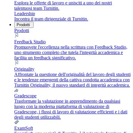
Esplora le offerte di lavoro e unisciti a uno dei nostri
talentuosi team Turnitin.
Leadership
Incontra il team dirigenziale di Turnitin.
Prodotti
Prodotti
Feedback Studio
Promuovete l'eccellenza nella scrittura con Feedback Studio,
uno strumento completo che tutela l'integrità accademica e
facilita un feedback significativo.
Originality
Affrontate la questione dell'originalità del lavoro degli studenti
e le tendenze emergenti della cattiva condotta accademica con
Turnitin Originality, il nuovo standard di integrità accademica.
Gradescope
Trasformate la valutazione in apprendimento da qualsiasi
luogo con la moderna piattaforma di valutazione di
Gradescope, i flussi di lavoro di valutazione efficienti e i dati
degli studenti utilizzabili.
ExamSoft