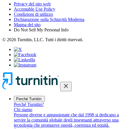
Privacy del sito web
Acceptable Use Policy
Condizioni di utilizzo
Dichiarazione sulla Schiavitù Moderna
Mappa del sito
Do Not Sell My Personal Info
© 2026 Turnitin, LLC. Tutti i diritti riservati.
close
Perché Turnitin
Perché Turnitin?
Chi siamo
Persone diverse e appassionate che dal 1998 si dedicano a
servire la comunità globale degli insegnanti attraverso una
tecnologia che promuove onestà, coerenza ed equità.