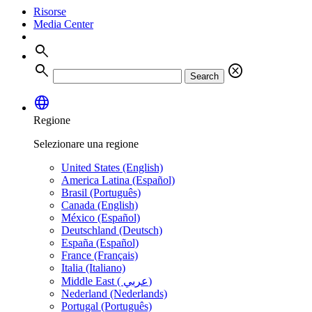
Risorse
Media Center
search
search
cancel
Search
language
Regione
Selezionare una regione
United States (English)
America Latina (Español)
Brasil (Português)
Canada (English)
México (Español)
Deutschland (Deutsch)
España (Español)
France (Français)
Italia (Italiano)
Middle East ( عربي)
Nederland (Nederlands)
Portugal (Português)