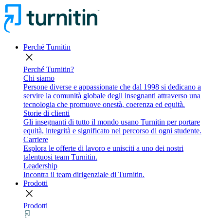
Perché Turnitin
close
Perché Turnitin?
Chi siamo
Persone diverse e appassionate che dal 1998 si dedicano a
servire la comunità globale degli insegnanti attraverso una
tecnologia che promuove onestà, coerenza ed equità.
Storie di clienti
Gli insegnanti di tutto il mondo usano Turnitin per portare
equità, integrità e significato nel percorso di ogni studente.
Carriere
Esplora le offerte di lavoro e unisciti a uno dei nostri
talentuosi team Turnitin.
Leadership
Incontra il team dirigenziale di Turnitin.
Prodotti
close
Prodotti