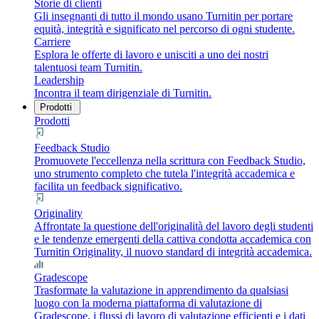
Storie di clienti
Gli insegnanti di tutto il mondo usano Turnitin per portare
equità, integrità e significato nel percorso di ogni studente.
Carriere
Esplora le offerte di lavoro e unisciti a uno dei nostri
talentuosi team Turnitin.
Leadership
Incontra il team dirigenziale di Turnitin.
Prodotti
Prodotti
Feedback Studio
Promuovete l'eccellenza nella scrittura con Feedback Studio,
uno strumento completo che tutela l'integrità accademica e
facilita un feedback significativo.
Originality
Affrontate la questione dell'originalità del lavoro degli studenti
e le tendenze emergenti della cattiva condotta accademica con
Turnitin Originality, il nuovo standard di integrità accademica.
Gradescope
Trasformate la valutazione in apprendimento da qualsiasi
luogo con la moderna piattaforma di valutazione di
Gradescope, i flussi di lavoro di valutazione efficienti e i dati