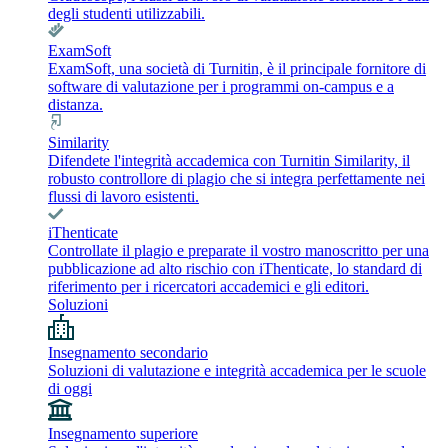
degli studenti utilizzabili.
ExamSoft
ExamSoft, una società di Turnitin, è il principale fornitore di
software di valutazione per i programmi on-campus e a
distanza.
Similarity
Difendete l'integrità accademica con Turnitin Similarity, il
robusto controllore di plagio che si integra perfettamente nei
flussi di lavoro esistenti.
iThenticate
Controllate il plagio e preparate il vostro manoscritto per una
pubblicazione ad alto rischio con iThenticate, lo standard di
riferimento per i ricercatori accademici e gli editori.
Soluzioni
Insegnamento secondario
Soluzioni di valutazione e integrità accademica per le scuole
di oggi
Insegnamento superiore