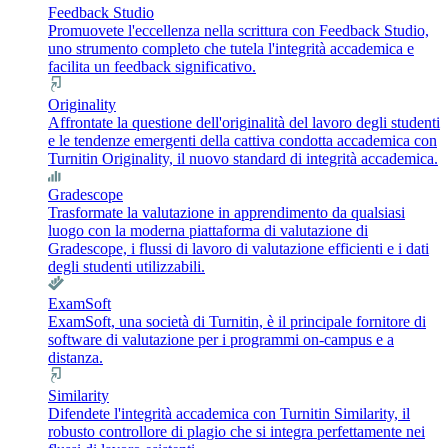
Feedback Studio
Promuovete l'eccellenza nella scrittura con Feedback Studio,
uno strumento completo che tutela l'integrità accademica e
facilita un feedback significativo.
Originality
Affrontate la questione dell'originalità del lavoro degli studenti
e le tendenze emergenti della cattiva condotta accademica con
Turnitin Originality, il nuovo standard di integrità accademica.
Gradescope
Trasformate la valutazione in apprendimento da qualsiasi
luogo con la moderna piattaforma di valutazione di
Gradescope, i flussi di lavoro di valutazione efficienti e i dati
degli studenti utilizzabili.
ExamSoft
ExamSoft, una società di Turnitin, è il principale fornitore di
software di valutazione per i programmi on-campus e a
distanza.
Similarity
Difendete l'integrità accademica con Turnitin Similarity, il
robusto controllore di plagio che si integra perfettamente nei