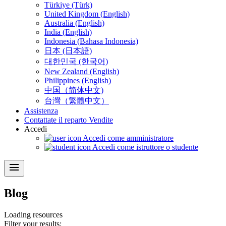
Türkiye (Türk)
United Kingdom (English)
Australia (English)
India (English)
Indonesia (Bahasa Indonesia)
日本 (日本語)
대한민국 (한국어)
New Zealand (English)
Philippines (English)
中国（简体中文)
台灣（繁體中文）
Assistenza
Contattate il reparto Vendite
Accedi
Accedi come amministratore
Accedi come istruttore o studente
menu
Blog
Loading
resources
Filter your results: