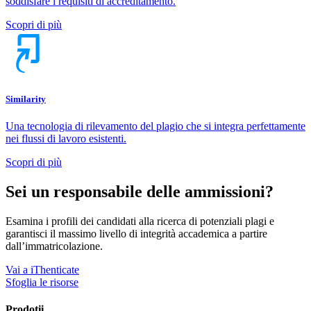
soddisfare i requisiti di accreditamento.
Scopri di più
Similarity
Una tecnologia di rilevamento del plagio che si integra perfettamente
nei flussi di lavoro esistenti.
Scopri di più
Sei un responsabile delle ammissioni?
Esamina i profili dei candidati alla ricerca di potenziali plagi e
garantisci il massimo livello di integrità accademica a partire
dall’immatricolazione.
Vai a iThenticate
Sfoglia le risorse
Prodotii