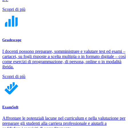
Scopri di più
Gradescope
I docenti possono preparare, somministrare e valutare test ed esami –
cartacei, su fogli risposte a scelta multipla o in formato digitale – così
come esercizi di programmazione, di persona, online o in modalità
ibrida.
Scopri di più
ExamSoft
Affrontare le potenziali lacune nel curriculum e nella valutazione per
preparare gli studenti alla carriera professionale e aiutarli a