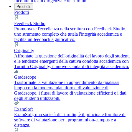
Incontra il team dirigenziale di Turnitin.
Prodotti
Prodotti
Feedback Studio
Promuovete l'eccellenza nella scrittura con Feedback Studio,
uno strumento completo che tutela l'integrità accademica e
facilita un feedback significativo.
Originality
Affrontate la questione dell'originalità del lavoro degli studenti
e le tendenze emergenti della cattiva condotta accademica con
Turnitin Originality, il nuovo standard di integrità accademica.
Gradescope
Trasformate la valutazione in apprendimento da qualsiasi
luogo con la moderna piattaforma di valutazione di
Gradescope, i flussi di lavoro di valutazione efficienti e i dati
degli studenti utilizzabili.
ExamSoft
ExamSoft, una società di Turnitin, è il principale fornitore di
software di valutazione per i programmi on-campus e a
distanza.