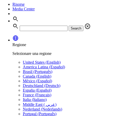
Risorse
Media Center
search
search
cancel
Search
language
Regione
Selezionare una regione
United States (English)
America Latina (Español)
Brasil (Português)
Canada (English)
México (Español)
Deutschland (Deutsch)
España (Español)
France (Français)
Italia (Italiano)
Middle East ( عربي)
Nederland (Nederlands)
Portugal (Português)