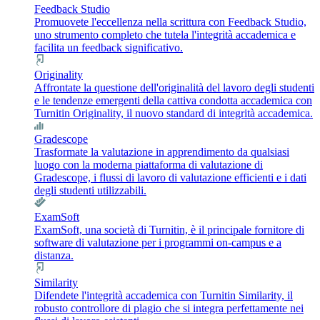
Feedback Studio
Promuovete l'eccellenza nella scrittura con Feedback Studio,
uno strumento completo che tutela l'integrità accademica e
facilita un feedback significativo.
Originality
Affrontate la questione dell'originalità del lavoro degli studenti
e le tendenze emergenti della cattiva condotta accademica con
Turnitin Originality, il nuovo standard di integrità accademica.
Gradescope
Trasformate la valutazione in apprendimento da qualsiasi
luogo con la moderna piattaforma di valutazione di
Gradescope, i flussi di lavoro di valutazione efficienti e i dati
degli studenti utilizzabili.
ExamSoft
ExamSoft, una società di Turnitin, è il principale fornitore di
software di valutazione per i programmi on-campus e a
distanza.
Similarity
Difendete l'integrità accademica con Turnitin Similarity, il
robusto controllore di plagio che si integra perfettamente nei