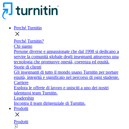
Perché Turnitin
close
Perché Turnitin?
Chi siamo
Persone diverse e appassionate che dal 1998 si dedicano a
servire la comunità globale degli insegnanti attraverso una
tecnologia che promuove onestà, coerenza ed equità.
Storie di clienti
Gli insegnanti di tutto il mondo usano Turnitin per portare
equità, integrità e significato nel percorso di ogni studente.
Carriere
Esplora le offerte di lavoro e unisciti a uno dei nostri
talentuosi team Turnitin.
Leadership
Incontra il team dirigenziale di Turnitin.
Prodotti
close
Prodotti