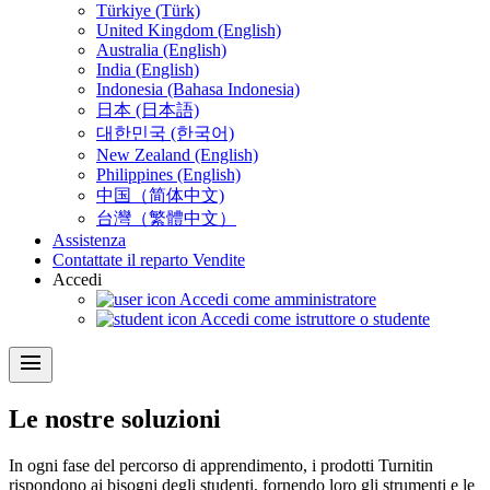
Türkiye (Türk)
United Kingdom (English)
Australia (English)
India (English)
Indonesia (Bahasa Indonesia)
日本 (日本語)
대한민국 (한국어)
New Zealand (English)
Philippines (English)
中国（简体中文)
台灣（繁體中文）
Assistenza
Contattate il reparto Vendite
Accedi
Accedi come amministratore
Accedi come istruttore o studente
menu
Le nostre soluzioni
In ogni fase del percorso di apprendimento, i prodotti Turnitin
rispondono ai bisogni degli studenti, fornendo loro gli strumenti e le