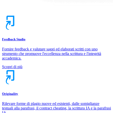
Feedback Studio
Fornire feedback e valutare saggi ed elaborati scritti con uno
strumento che promuove l'eccellenza nella scrittura e l'integrità
accademica.
Scopri di più
Originality
Rilevare forme di plagio nuove ed esistenti, dalle somiglianze
testuali alla parafrasi, il contract cheating, la scrittura IA e la parafrasi
IA.