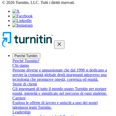
© 2026 Turnitin, LLC. Tutti i diritti riservati.
close
Perché Turnitin
Perché Turnitin?
Chi siamo
Persone diverse e appassionate che dal 1998 si dedicano a
servire la comunità globale degli insegnanti attraverso una
tecnologia che promuove onestà, coerenza ed equità.
Storie di clienti
Gli insegnanti di tutto il mondo usano Turnitin per portare
equità, integrità e significato nel percorso di ogni studente.
Carriere
Esplora le offerte di lavoro e unisciti a uno dei nostri
talentuosi team Turnitin.
Leadership