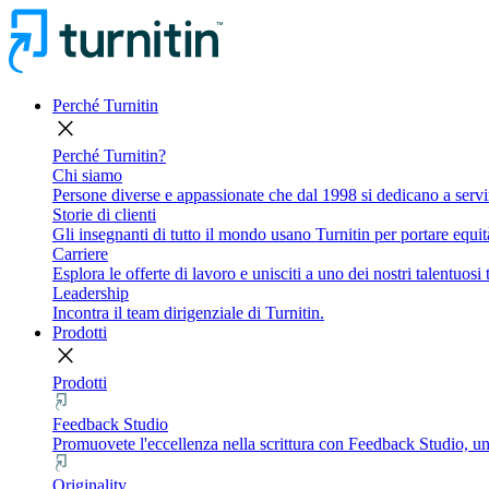
Perché Turnitin
close
Perché Turnitin?
Chi siamo
Persone diverse e appassionate che dal 1998 si dedicano a servi
Storie di clienti
Gli insegnanti di tutto il mondo usano Turnitin per portare equità
Carriere
Esplora le offerte di lavoro e unisciti a uno dei nostri talentuosi
Leadership
Incontra il team dirigenziale di Turnitin.
Prodotti
close
Prodotti
Feedback Studio
Promuovete l'eccellenza nella scrittura con Feedback Studio, uno
Originality