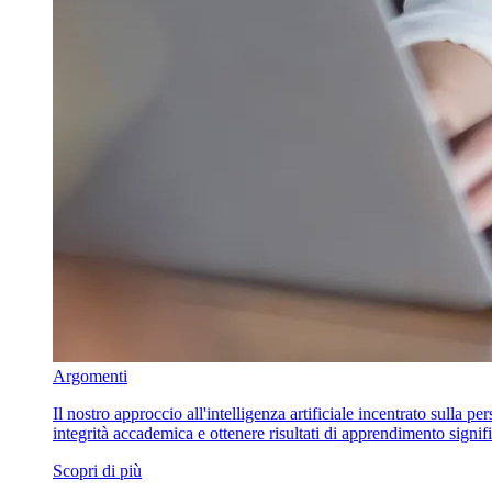
Argomenti
Il nostro approccio all'intelligenza artificiale incentrato sulla p
integrità accademica e ottenere risultati di apprendimento signifi
Scopri di più