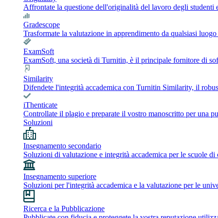
Affrontate la questione dell'originalità del lavoro degli student
Gradescope
Trasformate la valutazione in apprendimento da qualsiasi luogo co
ExamSoft
ExamSoft, una società di Turnitin, è il principale fornitore di 
Similarity
Difendete l'integrità accademica con Turnitin Similarity, il robust
iThenticate
Controllate il plagio e preparate il vostro manoscritto per una pu
Soluzioni
Insegnamento secondario
Soluzioni di valutazione e integrità accademica per le scuole di
Insegnamento superiore
Soluzioni per l'integrità accademica e la valutazione per le unive
Ricerca e la Pubblicazione
Pubblicate con fiducia e proteggete la vostra reputazione utilizza