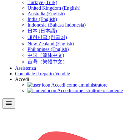
Türkiye (Türk)
United Kingdom (English)
Australia (English)
India (English)
Indonesia (Bahasa Indonesia)
日本 (日本語)
대한민국 (한국어)
New Zealand (English)
Philippines (English)
中国（简体中文)
台灣（繁體中文）
Assistenza
Contattate il reparto Vendite
Accedi
Accedi come amministratore
Accedi come istruttore o studente
menu