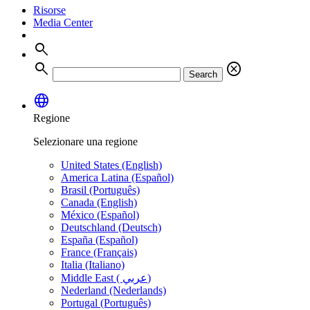
Risorse
Media Center
search
search
cancel
Search
language
Regione
Selezionare una regione
United States (English)
America Latina (Español)
Brasil (Português)
Canada (English)
México (Español)
Deutschland (Deutsch)
España (Español)
France (Français)
Italia (Italiano)
Middle East ( عربي)
Nederland (Nederlands)
Portugal (Português)