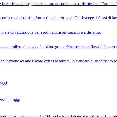
i e le tendenze emergenti della cattiva condotta accademica con Turnitin 
n la moderna piattaforma di valutazione di Gradescope, i flussi di lavoro 
software di valutazione per i programmi on-campus e a distanza.
o controllore di plagio che si integra perfettamente nei flussi di lavoro e
bblicazione ad alto rischio con iThenticate, lo standard di riferimento per
 oggi
rsità di oggi
ndo lo strumento a cui si affidano i migliori ricercatori ed editori accade