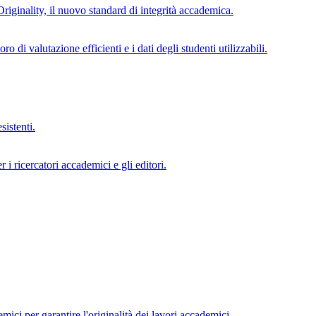
Originality, il nuovo standard di integrità accademica.
di valutazione efficienti e i dati degli studenti utilizzabili.
sistenti.
 i ricercatori accademici e gli editori.
mici per garantire l'originalità dei lavori accademici.