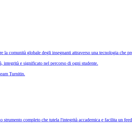
re la comunità globale degli insegnanti attraverso una tecnologia che p
, integrità e significato nel percorso di ogni studente.
 team Turnitin.
 strumento completo che tutela l'integrità accademica e facilita un feed