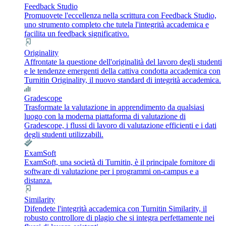
Feedback Studio
Promuovete l'eccellenza nella scrittura con Feedback Studio,
uno strumento completo che tutela l'integrità accademica e
facilita un feedback significativo.
Originality
Affrontate la questione dell'originalità del lavoro degli studenti
e le tendenze emergenti della cattiva condotta accademica con
Turnitin Originality, il nuovo standard di integrità accademica.
Gradescope
Trasformate la valutazione in apprendimento da qualsiasi
luogo con la moderna piattaforma di valutazione di
Gradescope, i flussi di lavoro di valutazione efficienti e i dati
degli studenti utilizzabili.
ExamSoft
ExamSoft, una società di Turnitin, è il principale fornitore di
software di valutazione per i programmi on-campus e a
distanza.
Similarity
Difendete l'integrità accademica con Turnitin Similarity, il
robusto controllore di plagio che si integra perfettamente nei