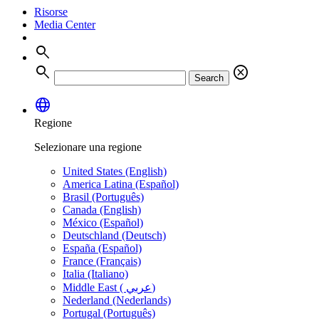
Risorse
Media Center
search
search
cancel
Search
language
Regione
Selezionare una regione
United States (English)
America Latina (Español)
Brasil (Português)
Canada (English)
México (Español)
Deutschland (Deutsch)
España (Español)
France (Français)
Italia (Italiano)
Middle East ( عربي)
Nederland (Nederlands)
Portugal (Português)