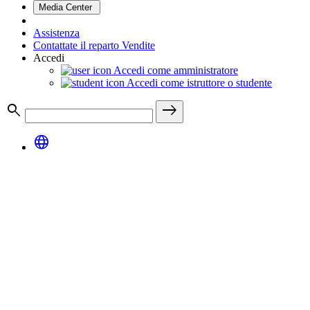
Media Center
Assistenza
Contattate il reparto Vendite
Accedi
Accedi come amministratore
Accedi come istruttore o studente
search
east
language