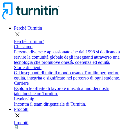
Perché Turnitin
close
Perché Turnitin?
Chi siamo
Persone diverse e appassionate che dal 1998 si dedicano a
servire la comunità globale degli insegnanti attraverso una
tecnologia che promuove onestà, coerenza ed equità.
Storie di clienti
Gli insegnanti di tutto il mondo usano Turnitin per portare
equità, integrità e significato nel percorso di ogni studente.
Carriere
Esplora le offerte di lavoro e unisciti a uno dei nostri
talentuosi team Turnitin.
Leadership
Incontra il team dirigenziale di Turnitin.
Prodotti
close
Prodotti