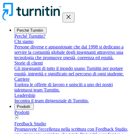
close
Perché Turnitin
Perché Turnitin?
Chi siamo
Persone diverse e appassionate che dal 1998 si dedicano a
servire la comunità globale degli insegnanti attraverso una
tecnologia che promuove onestà, coerenza ed equità.
Storie di clienti
Gli insegnanti di tutto il mondo usano Turnitin per portare
equità, integrità e significato nel percorso di ogni studente.
Carriere
Esplora le offerte di lavoro e unisciti a uno dei nostri
talentuosi team Turnitin.
Leadership
Incontra il team dirigenziale di Turnitin.
Prodotti
Prodotti
Feedback Studio
Promuovete l'eccellenza nella scrittura con Feedback Studio,