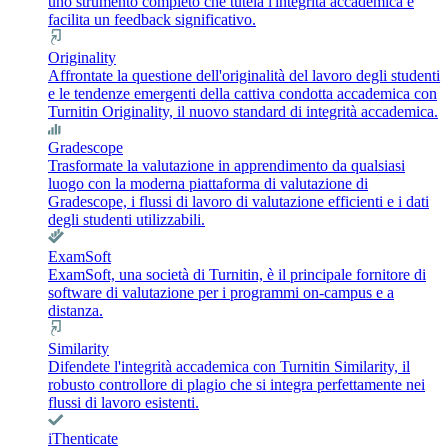
uno strumento completo che tutela l'integrità accademica e
facilita un feedback significativo.
Originality
Affrontate la questione dell'originalità del lavoro degli studenti
e le tendenze emergenti della cattiva condotta accademica con
Turnitin Originality, il nuovo standard di integrità accademica.
Gradescope
Trasformate la valutazione in apprendimento da qualsiasi
luogo con la moderna piattaforma di valutazione di
Gradescope, i flussi di lavoro di valutazione efficienti e i dati
degli studenti utilizzabili.
ExamSoft
ExamSoft, una società di Turnitin, è il principale fornitore di
software di valutazione per i programmi on-campus e a
distanza.
Similarity
Difendete l'integrità accademica con Turnitin Similarity, il
robusto controllore di plagio che si integra perfettamente nei
flussi di lavoro esistenti.
iThenticate