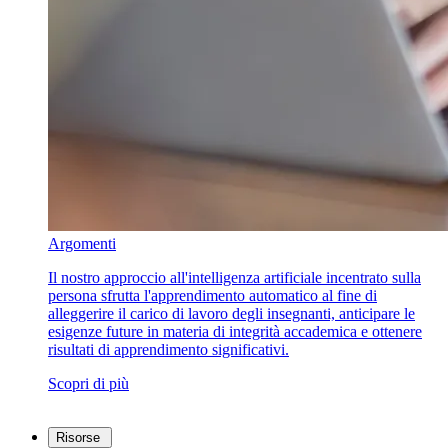
Argomenti
Il nostro approccio all'intelligenza artificiale incentrato sulla
persona sfrutta l'apprendimento automatico al fine di
alleggerire il carico di lavoro degli insegnanti, anticipare le
esigenze future in materia di integrità accademica e ottenere
risultati di apprendimento significativi.
Scopri di più
Risorse