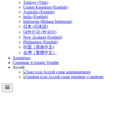
Türkiye (Türk)
United Kingdom (English)
Australia (English)
India (English)
Indonesia (Bahasa Indonesia)
日本 (日本語)
대한민국 (한국어)
New Zealand (English)
Philippines (English)
中国（简体中文)
台灣（繁體中文）
Assistenza
Contattate il reparto Vendite
Accedi
Accedi come amministratore
Accedi come istruttore o studente
menu