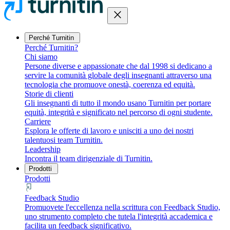
close
Perché Turnitin
Perché Turnitin?
Chi siamo
Persone diverse e appassionate che dal 1998 si dedicano a
servire la comunità globale degli insegnanti attraverso una
tecnologia che promuove onestà, coerenza ed equità.
Storie di clienti
Gli insegnanti di tutto il mondo usano Turnitin per portare
equità, integrità e significato nel percorso di ogni studente.
Carriere
Esplora le offerte di lavoro e unisciti a uno dei nostri
talentuosi team Turnitin.
Leadership
Incontra il team dirigenziale di Turnitin.
Prodotti
Prodotti
Feedback Studio
Promuovete l'eccellenza nella scrittura con Feedback Studio,
uno strumento completo che tutela l'integrità accademica e
facilita un feedback significativo.