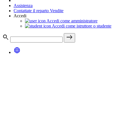
Assistenza
Contattate il reparto Vendite
Accedi
Accedi come amministratore
Accedi come istruttore o studente
search
east
language