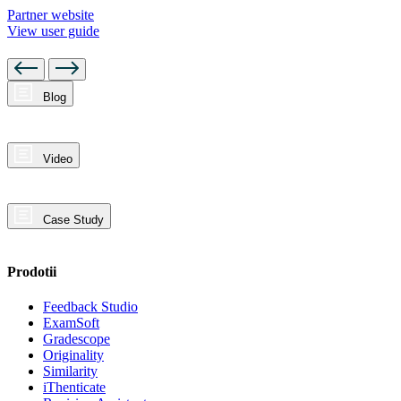
Partner website
View user guide
Blog
Video
Case Study
Prodotii
Feedback Studio
ExamSoft
Gradescope
Originality
Similarity
iThenticate