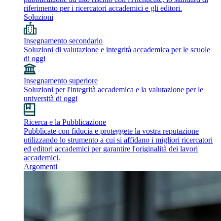
riferimento per i ricercatori accademici e gli editori.
Soluzioni
Insegnamento secondario
Soluzioni di valutazione e integrità accademica per le scuole
di oggi
Insegnamento superiore
Soluzioni per l'integrità accademica e la valutazione per le
università di oggi
Ricerca e la Pubblicazione
Pubblicate con fiducia e proteggete la vostra reputazione
utilizzando lo strumento a cui si affidano i migliori ricercatori
ed editori accademici per garantire l'originalità dei lavori
accademici.
Argomenti