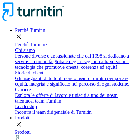
Perché Turnitin
close
Perché Turnitin?
Chi siamo
Persone diverse e appassionate che dal 1998 si dedicano a
servire la comunità globale degli insegnanti attraverso una
tecnologia che promuove onestà, coerenza ed equità.
Storie di clienti
Gli insegnanti di tutto il mondo usano Turnitin per portare
equità, integrità e significato nel percorso di ogni studente.
Carriere
Esplora le offerte di lavoro e unisciti a uno dei nostri
talentuosi team Turnitin.
Leadership
Incontra il team dirigenziale di Turnitin.
Prodotti
close
Prodotti