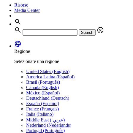
Risorse
Media Center
search
search
cancel
Search
language
Regione
Selezionare una regione
United States (English)
America Latina (Español)
Brasil (Português)
Canada (English)
México (Español)
Deutschland (Deutsch)
España (Español)
France (Français)
Italia (Italiano)
Middle East ( عربي)
Nederland (Nederlands)
Portugal (Português)