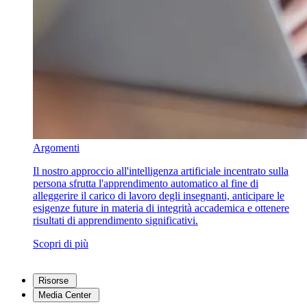
Argomenti
Il nostro approccio all'intelligenza artificiale incentrato sulla
persona sfrutta l'apprendimento automatico al fine di
alleggerire il carico di lavoro degli insegnanti, anticipare le
esigenze future in materia di integrità accademica e ottenere
risultati di apprendimento significativi.
Scopri di più
Risorse
Media Center