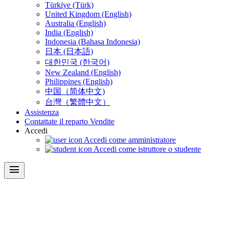
Türkiye (Türk)
United Kingdom (English)
Australia (English)
India (English)
Indonesia (Bahasa Indonesia)
日本 (日本語)
대한민국 (한국어)
New Zealand (English)
Philippines (English)
中国（简体中文)
台灣（繁體中文）
Assistenza
Contattate il reparto Vendite
Accedi
Accedi come amministratore
Accedi come istruttore o studente
menu