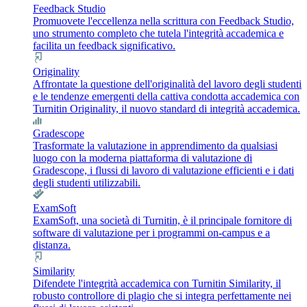
Feedback Studio
Promuovete l'eccellenza nella scrittura con Feedback Studio,
uno strumento completo che tutela l'integrità accademica e
facilita un feedback significativo.
Originality
Affrontate la questione dell'originalità del lavoro degli studenti
e le tendenze emergenti della cattiva condotta accademica con
Turnitin Originality, il nuovo standard di integrità accademica.
Gradescope
Trasformate la valutazione in apprendimento da qualsiasi
luogo con la moderna piattaforma di valutazione di
Gradescope, i flussi di lavoro di valutazione efficienti e i dati
degli studenti utilizzabili.
ExamSoft
ExamSoft, una società di Turnitin, è il principale fornitore di
software di valutazione per i programmi on-campus e a
distanza.
Similarity
Difendete l'integrità accademica con Turnitin Similarity, il
robusto controllore di plagio che si integra perfettamente nei