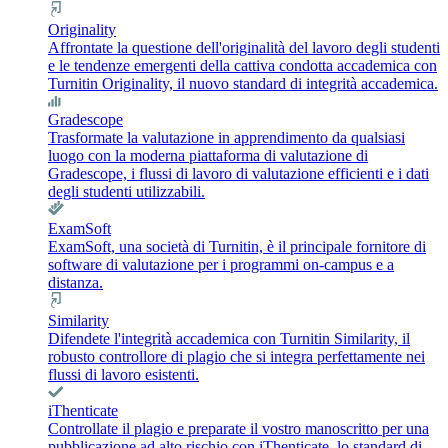
Originality
Affrontate la questione dell'originalità del lavoro degli studenti
e le tendenze emergenti della cattiva condotta accademica con
Turnitin Originality, il nuovo standard di integrità accademica.
Gradescope
Trasformate la valutazione in apprendimento da qualsiasi
luogo con la moderna piattaforma di valutazione di
Gradescope, i flussi di lavoro di valutazione efficienti e i dati
degli studenti utilizzabili.
ExamSoft
ExamSoft, una società di Turnitin, è il principale fornitore di
software di valutazione per i programmi on-campus e a
distanza.
Similarity
Difendete l'integrità accademica con Turnitin Similarity, il
robusto controllore di plagio che si integra perfettamente nei
flussi di lavoro esistenti.
iThenticate
Controllate il plagio e preparate il vostro manoscritto per una
pubblicazione ad alto rischio con iThenticate, lo standard di