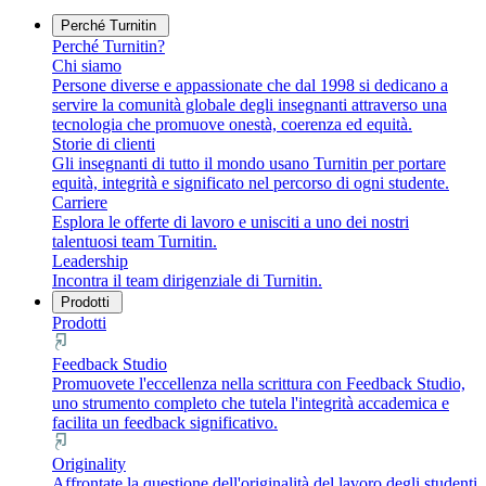
Perché Turnitin
Perché Turnitin?
Chi siamo
Persone diverse e appassionate che dal 1998 si dedicano a
servire la comunità globale degli insegnanti attraverso una
tecnologia che promuove onestà, coerenza ed equità.
Storie di clienti
Gli insegnanti di tutto il mondo usano Turnitin per portare
equità, integrità e significato nel percorso di ogni studente.
Carriere
Esplora le offerte di lavoro e unisciti a uno dei nostri
talentuosi team Turnitin.
Leadership
Incontra il team dirigenziale di Turnitin.
Prodotti
Prodotti
Feedback Studio
Promuovete l'eccellenza nella scrittura con Feedback Studio,
uno strumento completo che tutela l'integrità accademica e
facilita un feedback significativo.
Originality
Affrontate la questione dell'originalità del lavoro degli studenti