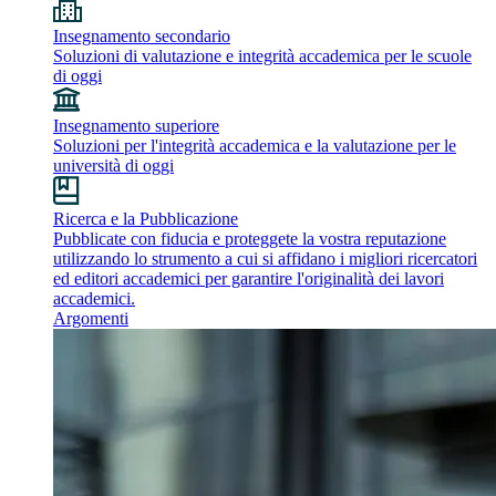
Insegnamento secondario
Soluzioni di valutazione e integrità accademica per le scuole
di oggi
Insegnamento superiore
Soluzioni per l'integrità accademica e la valutazione per le
università di oggi
Ricerca e la Pubblicazione
Pubblicate con fiducia e proteggete la vostra reputazione
utilizzando lo strumento a cui si affidano i migliori ricercatori
ed editori accademici per garantire l'originalità dei lavori
accademici.
Argomenti