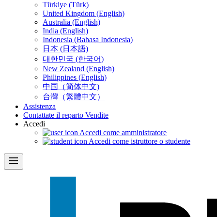
Türkiye (Türk)
United Kingdom (English)
Australia (English)
India (English)
Indonesia (Bahasa Indonesia)
日本 (日本語)
대한민국 (한국어)
New Zealand (English)
Philippines (English)
中国（简体中文)
台灣（繁體中文）
Assistenza
Contattate il reparto Vendite
Accedi
Accedi come amministratore
Accedi come istruttore o studente
menu