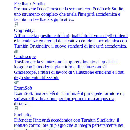
Feedback Studio
Promuovete l'eccellenza nella scrittura con Feedback Studio,
uno strumento completo che tutela l'integrità accademica e
facilita un feedback significativo.
Originality
Affrontate la questione dell'originalità del lavoro degli studenti
e le tendenze emergenti della cattiva condotta accademica con
Turnitin Originality, il nuovo standard di integrità accademica.
Gradescope
Trasformate la valutazione in apprendimento da qualsiasi
luogo con la moderna piattaforma di valutazione di
Gradescope, i flussi di lavoro di valutazione efficienti e i dati
degli studenti utilizzabili.
ExamSoft
ExamSoft, una società di Turnitin, è il principale fornitore di
software di valutazione per i programmi on-campus e a
distanza.
Similarity
Difendete l'integrità accademica con Turnitin Similarity, il
robusto controllore di plagio che si integra perfettamente nei