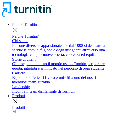
Perché Turnitin
close
Perché Turnitin?
Chi siamo
Persone diverse e appassionate che dal 1998 si dedicano a
servire la comunità globale degli insegnanti attraverso una
tecnologia che promuove onestà, coerenza ed equità.
Storie di clienti
Gli insegnanti di tutto il mondo usano Turnitin per portare
equità, integrità e significato nel percorso di ogni studente.
Carriere
Esplora le offerte di lavoro e unisciti a uno dei nostri
talentuosi team Turnitin.
Leadership
Incontra il team dirigenziale di Turnitin.
Prodotti
close
Prodotti