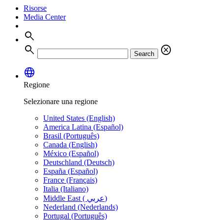
Risorse
Media Center
search
search
cancel
Search
language
Regione
Selezionare una regione
United States (English)
America Latina (Español)
Brasil (Português)
Canada (English)
México (Español)
Deutschland (Deutsch)
España (Español)
France (Français)
Italia (Italiano)
Middle East ( عربي)
Nederland (Nederlands)
Portugal (Português)