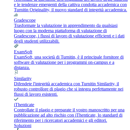
e le tendenze emergenti della cattiva condotta accademica con
Turnitin Originality, il nuovo standard di integrità accademica.
Gradescope
Trasformate la valutazione in apprendimento da qualsiasi
luogo con la moderna piattaforma di valutazione di
Gradescope, i flussi di lavoro di valutazione efficienti e i dati
degli studenti utilizzabili.
ExamSoft
ExamSoft, una società di Turnitin, è il principale fornitore di
software di valutazione per i programmi on-campus e a
distanza.
Similarity
Difendete l'integrità accademica con Turnitin Similarity, il
robusto controllore di plagio che si integra perfettamente nei
flussi di lavoro esistenti.
iThenticate
Controllate il plagio e preparate il vostro manoscritto per una
pubblicazione ad alto rischio con iThenticate, lo standard di
riferimento per i ricercatori accademici e gli editori.
Soluzioni