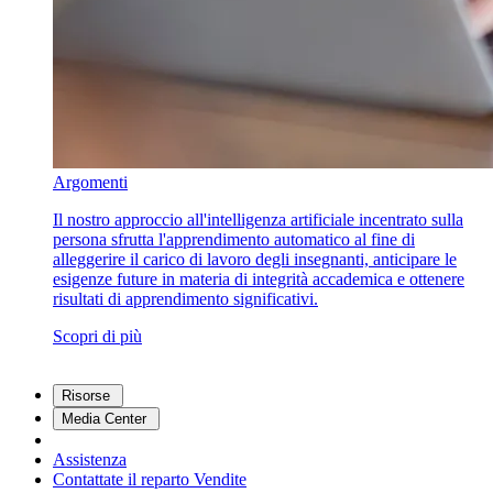
Argomenti
Il nostro approccio all'intelligenza artificiale incentrato sulla
persona sfrutta l'apprendimento automatico al fine di
alleggerire il carico di lavoro degli insegnanti, anticipare le
esigenze future in materia di integrità accademica e ottenere
risultati di apprendimento significativi.
Scopri di più
Risorse
Media Center
Assistenza
Contattate il reparto Vendite