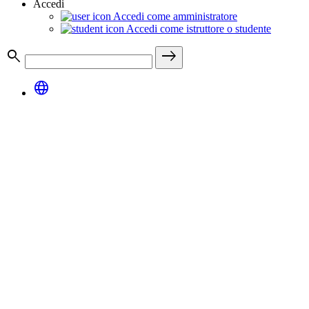
Accedi
Accedi come amministratore
Accedi come istruttore o studente
search
east
language