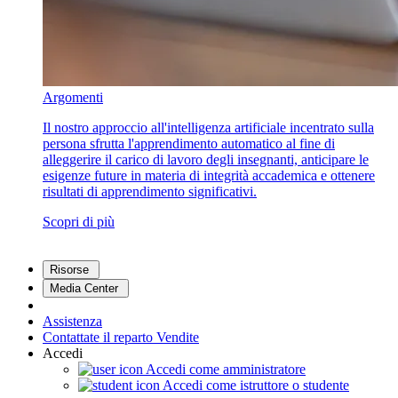
Argomenti
Il nostro approccio all'intelligenza artificiale incentrato sulla
persona sfrutta l'apprendimento automatico al fine di
alleggerire il carico di lavoro degli insegnanti, anticipare le
esigenze future in materia di integrità accademica e ottenere
risultati di apprendimento significativi.
Scopri di più
Risorse
Media Center
Assistenza
Contattate il reparto Vendite
Accedi
Accedi come amministratore
Accedi come istruttore o studente