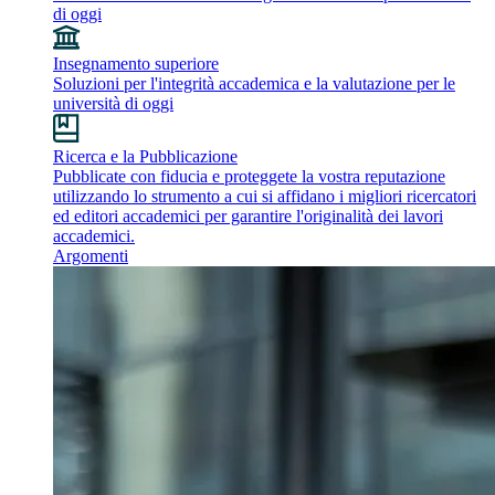
di oggi
Insegnamento superiore
Soluzioni per l'integrità accademica e la valutazione per le
università di oggi
Ricerca e la Pubblicazione
Pubblicate con fiducia e proteggete la vostra reputazione
utilizzando lo strumento a cui si affidano i migliori ricercatori
ed editori accademici per garantire l'originalità dei lavori
accademici.
Argomenti