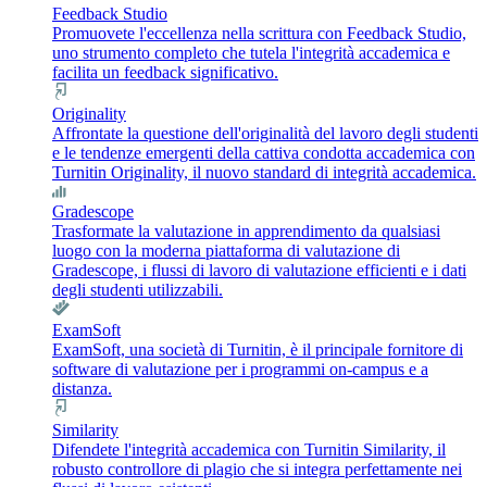
Feedback Studio
Promuovete l'eccellenza nella scrittura con Feedback Studio,
uno strumento completo che tutela l'integrità accademica e
facilita un feedback significativo.
Originality
Affrontate la questione dell'originalità del lavoro degli studenti
e le tendenze emergenti della cattiva condotta accademica con
Turnitin Originality, il nuovo standard di integrità accademica.
Gradescope
Trasformate la valutazione in apprendimento da qualsiasi
luogo con la moderna piattaforma di valutazione di
Gradescope, i flussi di lavoro di valutazione efficienti e i dati
degli studenti utilizzabili.
ExamSoft
ExamSoft, una società di Turnitin, è il principale fornitore di
software di valutazione per i programmi on-campus e a
distanza.
Similarity
Difendete l'integrità accademica con Turnitin Similarity, il
robusto controllore di plagio che si integra perfettamente nei