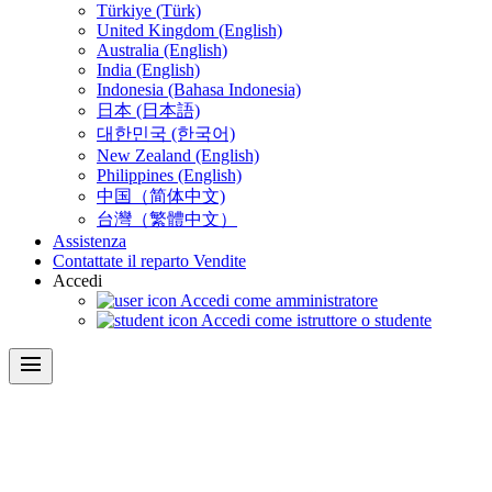
Türkiye (Türk)
United Kingdom (English)
Australia (English)
India (English)
Indonesia (Bahasa Indonesia)
日本 (日本語)
대한민국 (한국어)
New Zealand (English)
Philippines (English)
中国（简体中文)
台灣（繁體中文）
Assistenza
Contattate il reparto Vendite
Accedi
Accedi come amministratore
Accedi come istruttore o studente
menu