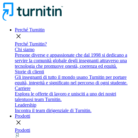
Perché Turnitin
close
Perché Turnitin?
Chi siamo
Persone diverse e appassionate che dal 1998 si dedicano a
servire la comunità globale degli insegnanti attraverso una
tecnologia che promuove onestà, coerenza ed equità.
Storie di clienti
Gli insegnanti di tutto il mondo usano Turnitin per portare
equità, integrità e significato nel percorso di ogni studente.
Carriere
Esplora le offerte di lavoro e unisciti a uno dei nostri
talentuosi team Turnitin.
Leadership
Incontra il team dirigenziale di Turnitin.
Prodotti
close
Prodotti