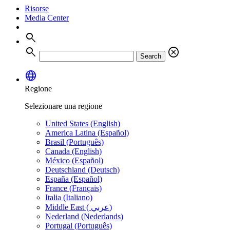
Risorse
Media Center
search
search
cancel
Search
language
Regione
Selezionare una regione
United States (English)
America Latina (Español)
Brasil (Português)
Canada (English)
México (Español)
Deutschland (Deutsch)
España (Español)
France (Français)
Italia (Italiano)
Middle East ( عربي)
Nederland (Nederlands)
Portugal (Português)