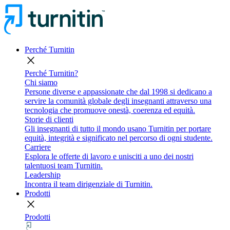
Perché Turnitin
close
Perché Turnitin?
Chi siamo
Persone diverse e appassionate che dal 1998 si dedicano a
servire la comunità globale degli insegnanti attraverso una
tecnologia che promuove onestà, coerenza ed equità.
Storie di clienti
Gli insegnanti di tutto il mondo usano Turnitin per portare
equità, integrità e significato nel percorso di ogni studente.
Carriere
Esplora le offerte di lavoro e unisciti a uno dei nostri
talentuosi team Turnitin.
Leadership
Incontra il team dirigenziale di Turnitin.
Prodotti
close
Prodotti