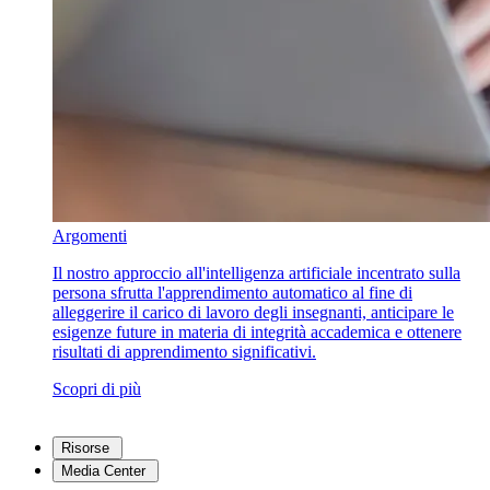
Argomenti
Il nostro approccio all'intelligenza artificiale incentrato sulla
persona sfrutta l'apprendimento automatico al fine di
alleggerire il carico di lavoro degli insegnanti, anticipare le
esigenze future in materia di integrità accademica e ottenere
risultati di apprendimento significativi.
Scopri di più
Risorse
Media Center