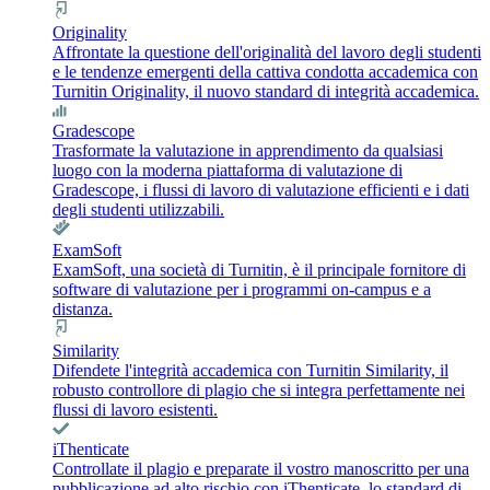
Originality
Affrontate la questione dell'originalità del lavoro degli studenti
e le tendenze emergenti della cattiva condotta accademica con
Turnitin Originality, il nuovo standard di integrità accademica.
Gradescope
Trasformate la valutazione in apprendimento da qualsiasi
luogo con la moderna piattaforma di valutazione di
Gradescope, i flussi di lavoro di valutazione efficienti e i dati
degli studenti utilizzabili.
ExamSoft
ExamSoft, una società di Turnitin, è il principale fornitore di
software di valutazione per i programmi on-campus e a
distanza.
Similarity
Difendete l'integrità accademica con Turnitin Similarity, il
robusto controllore di plagio che si integra perfettamente nei
flussi di lavoro esistenti.
iThenticate
Controllate il plagio e preparate il vostro manoscritto per una
pubblicazione ad alto rischio con iThenticate, lo standard di