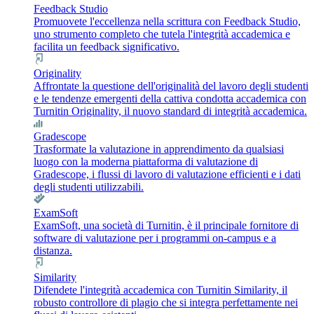
Feedback Studio
Promuovete l'eccellenza nella scrittura con Feedback Studio,
uno strumento completo che tutela l'integrità accademica e
facilita un feedback significativo.
Originality
Affrontate la questione dell'originalità del lavoro degli studenti
e le tendenze emergenti della cattiva condotta accademica con
Turnitin Originality, il nuovo standard di integrità accademica.
Gradescope
Trasformate la valutazione in apprendimento da qualsiasi
luogo con la moderna piattaforma di valutazione di
Gradescope, i flussi di lavoro di valutazione efficienti e i dati
degli studenti utilizzabili.
ExamSoft
ExamSoft, una società di Turnitin, è il principale fornitore di
software di valutazione per i programmi on-campus e a
distanza.
Similarity
Difendete l'integrità accademica con Turnitin Similarity, il
robusto controllore di plagio che si integra perfettamente nei