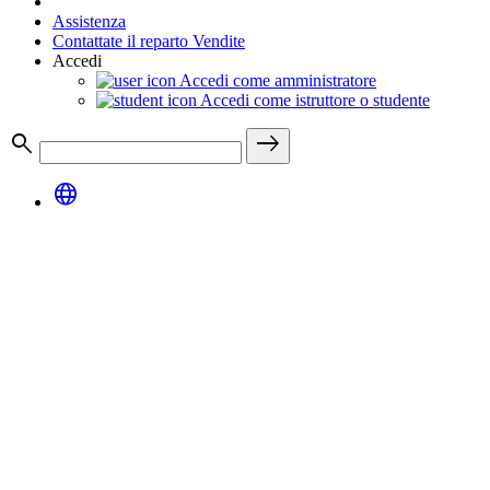
Assistenza
Contattate il reparto Vendite
Accedi
Accedi come amministratore
Accedi come istruttore o studente
search
east
language