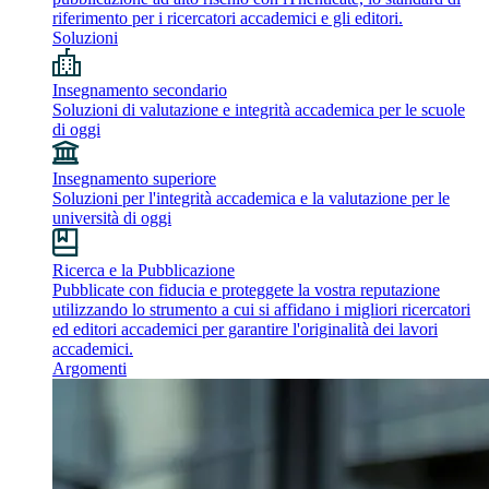
riferimento per i ricercatori accademici e gli editori.
Soluzioni
Insegnamento secondario
Soluzioni di valutazione e integrità accademica per le scuole
di oggi
Insegnamento superiore
Soluzioni per l'integrità accademica e la valutazione per le
università di oggi
Ricerca e la Pubblicazione
Pubblicate con fiducia e proteggete la vostra reputazione
utilizzando lo strumento a cui si affidano i migliori ricercatori
ed editori accademici per garantire l'originalità dei lavori
accademici.
Argomenti