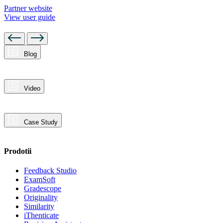
Partner website
View user guide
Blog
Video
Case Study
Prodotii
Feedback Studio
ExamSoft
Gradescope
Originality
Similarity
iThenticate