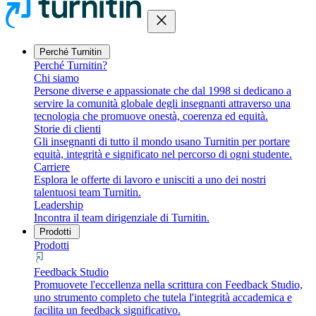
close
Perché Turnitin
Perché Turnitin?
Chi siamo
Persone diverse e appassionate che dal 1998 si dedicano a
servire la comunità globale degli insegnanti attraverso una
tecnologia che promuove onestà, coerenza ed equità.
Storie di clienti
Gli insegnanti di tutto il mondo usano Turnitin per portare
equità, integrità e significato nel percorso di ogni studente.
Carriere
Esplora le offerte di lavoro e unisciti a uno dei nostri
talentuosi team Turnitin.
Leadership
Incontra il team dirigenziale di Turnitin.
Prodotti
Prodotti
Feedback Studio
Promuovete l'eccellenza nella scrittura con Feedback Studio,
uno strumento completo che tutela l'integrità accademica e
facilita un feedback significativo.