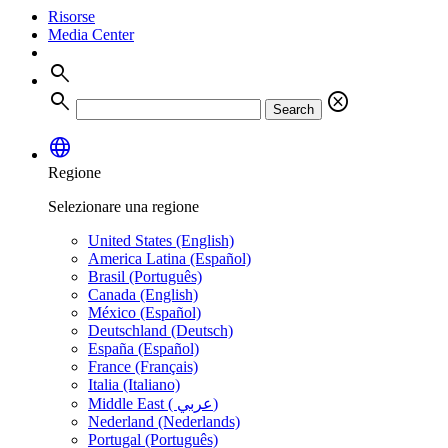
Risorse
Media Center
search
search
cancel
Search
language
Regione
Selezionare una regione
United States (English)
America Latina (Español)
Brasil (Português)
Canada (English)
México (Español)
Deutschland (Deutsch)
España (Español)
France (Français)
Italia (Italiano)
Middle East ( عربي)
Nederland (Nederlands)
Portugal (Português)