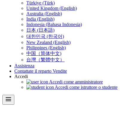
Türkiye (Türk)
United Kingdom (English)
Australia (English)
India (English)
Indonesia (Bahasa Indonesia)
日本 (日本語)
대한민국 (한국어)
New Zealand (English)
Philippines (English)
中国（简体中文)
台灣（繁體中文）
Assistenza
Contattate il reparto Vendite
Accedi
Accedi come amministratore
Accedi come istruttore o studente
menu