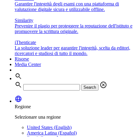
Garantire l'integrità degli esami con una piattaforma di
valutazione digitale sicura e utilizzabile offline.
Similarity
Prevenire il plagio per proteggere la reputazione dell'istituto e
promuovere la scrittura originale.
iThenticate
La soluzione leader per garantire l'integrità, scelta da editori,
ricercatori e studiosi di tutto il mondo.
Risorse
Media Center
search
search
cancel
Search
language
Regione
Selezionare una regione
United States (English)
America Latina (Español)