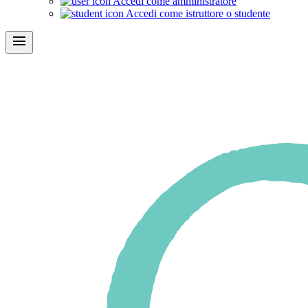
Accedi come amministratore
Accedi come istruttore o studente
menu