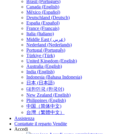
Brasil (Português)
Canada (English)
México (Español)
Deutschland (Deutsch)
España (Español)
France (Français)
Italia (Italiano)
Middle East ( عربي)
Nederland (Nederlands)
Portugal (Português)
Türkiye (Türk)
United Kingdom (English)
Australia (English)
India (English)
Indonesia (Bahasa Indonesia)
日本 (日本語)
대한민국 (한국어)
New Zealand (English)
Philippines (English)
中国（简体中文)
台灣（繁體中文）
Assistenza
Contattate il reparto Vendite
Accedi