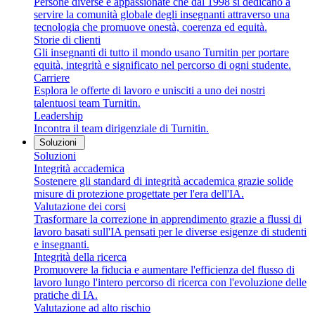
Persone diverse e appassionate che dal 1998 si dedicano a
servire la comunità globale degli insegnanti attraverso una
tecnologia che promuove onestà, coerenza ed equità.
Storie di clienti
Gli insegnanti di tutto il mondo usano Turnitin per portare
equità, integrità e significato nel percorso di ogni studente.
Carriere
Esplora le offerte di lavoro e unisciti a uno dei nostri
talentuosi team Turnitin.
Leadership
Incontra il team dirigenziale di Turnitin.
Soluzioni
Soluzioni
Integrità accademica
Sostenere gli standard di integrità accademica grazie solide
misure di protezione progettate per l'era dell'IA.
Valutazione dei corsi
Trasformare la correzione in apprendimento grazie a flussi di
lavoro basati sull'IA pensati per le diverse esigenze di studenti
e insegnanti.
Integrità della ricerca
Promuovere la fiducia e aumentare l'efficienza del flusso di
lavoro lungo l'intero percorso di ricerca con l'evoluzione delle
pratiche di IA.
Valutazione ad alto rischio