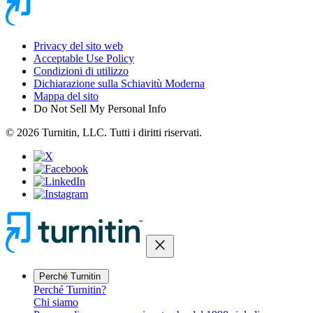
Privacy del sito web
Acceptable Use Policy
Condizioni di utilizzo
Dichiarazione sulla Schiavitù Moderna
Mappa del sito
Do Not Sell My Personal Info
© 2026 Turnitin, LLC. Tutti i diritti riservati.
close
Perché Turnitin
Perché Turnitin?
Chi siamo