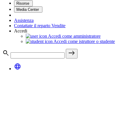
Risorse
Media Center
Assistenza
Contattate il reparto Vendite
Accedi
Accedi come amministratore
Accedi come istruttore o studente
search
east
language