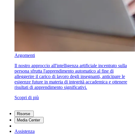
Argomenti
Il nostro approccio all'intelligenza artificiale incentrato sulla
persona sfrutta l'apprendimento automatico al fine di
alleggerire il carico di lavoro degli insegnanti, anticipare le
esigenze future in materia di integrità accademica e ottenere
risultati di apprendimento significativi.
Scopri di più
Risorse
Media Center
Assistenza