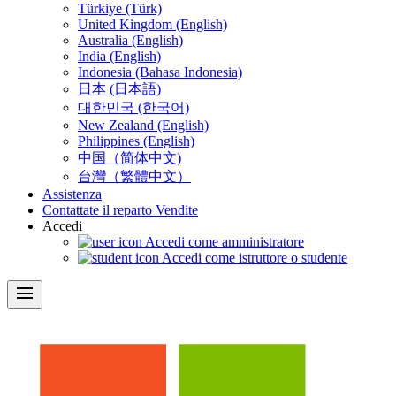
Türkiye (Türk)
United Kingdom (English)
Australia (English)
India (English)
Indonesia (Bahasa Indonesia)
日本 (日本語)
대한민국 (한국어)
New Zealand (English)
Philippines (English)
中国（简体中文)
台灣（繁體中文）
Assistenza
Contattate il reparto Vendite
Accedi
Accedi come amministratore
Accedi come istruttore o studente
menu