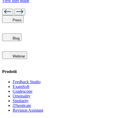
View user guide
Press
Blog
Webinar
Prodotii
Feedback Studio
ExamSoft
Gradescope
Originality
Similarity
iThenticate
Revision Assistant