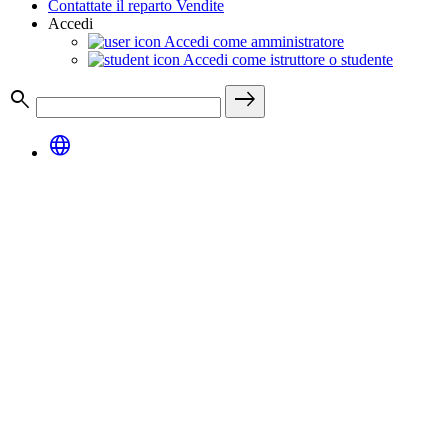
Contattate il reparto Vendite
Accedi
Accedi come amministratore
Accedi come istruttore o studente
search
east
language