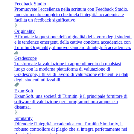
Feedback Studio
Promuovete l'eccellenza nella scrittura con Feedback Studio,
uno strumento completo che tutela l'integrità accademica e
facilita un feedback significativo.
Originality
Affrontate la questione dell'originalità del lavoro degli studenti
e le tendenze emergenti della cattiva condotta accademica con
Turnitin Originality, il nuovo standard di integrità accademica.
Gradescope
Trasformate la valutazione in apprendimento da qualsiasi
luogo con la moderna piattaforma di valutazione di
Gradescope, i flussi di lavoro di valutazione efficienti e i dati
degli studenti utilizzabili.
ExamSoft
ExamSoft, una società di Turnitin, è il principale fornitore di
software di valutazione per i programmi on-campus e a
distanza.
Similarity
Difendete l'integrità accademica con Turnitin Similarity, il
robusto controllore di plagio che si integra perfettamente nei