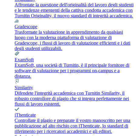
Affrontate la questione dell'originalità del lavoro degli studenti
e le tendenze emergenti della cattiva condotta accademica con
Turnitin Originality, il nuovo standard di integrità accademica.
Gradescope
Trasformate la valutazione in apprendimento da qualsiasi
luogo con la moderna piattaforma di valutazione di
Gradescope, i flussi di lavoro di valutazione efficienti e i dati
degli studenti utilizzabili.
ExamSoft
ExamSoft, una società di Turnitin, è il principale fornitore di
software di valutazione per i programmi on-campus e a
distanza.
Similarity
Difendete l'integrità accademica con Turnitin Similarity, il
robusto controllore di plagio che si integra perfettamente nei
flussi di lavoro esistenti.
iThenticate
Controllate il plagio e preparate il vostro manoscritto per una
pubblicazione ad alto rischio con iThenticate, lo standard di
riferimento per i ricercatori accademici e gli editori.