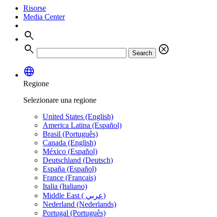
Risorse
Media Center
search
search
cancel
Search
language
Regione
Selezionare una regione
United States (English)
America Latina (Español)
Brasil (Português)
Canada (English)
México (Español)
Deutschland (Deutsch)
España (Español)
France (Français)
Italia (Italiano)
Middle East ( عربي)
Nederland (Nederlands)
Portugal (Português)