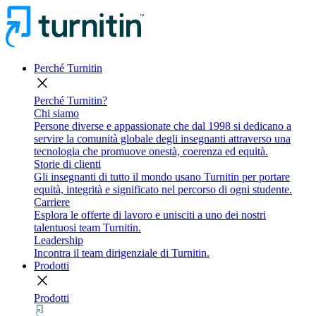
Perché Turnitin
close
Perché Turnitin?
Chi siamo
Persone diverse e appassionate che dal 1998 si dedicano a
servire la comunità globale degli insegnanti attraverso una
tecnologia che promuove onestà, coerenza ed equità.
Storie di clienti
Gli insegnanti di tutto il mondo usano Turnitin per portare
equità, integrità e significato nel percorso di ogni studente.
Carriere
Esplora le offerte di lavoro e unisciti a uno dei nostri
talentuosi team Turnitin.
Leadership
Incontra il team dirigenziale di Turnitin.
Prodotti
close
Prodotti