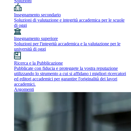
Soluzioni
Insegnamento secondario
Soluzioni di valutazione e integrità accademica per le scuole
di oggi
Insegnamento superiore
Soluzioni per l'integrità accademica e la valutazione per le
università di oggi
Ricerca e la Pubblicazione
Pubblicate con fiducia e proteggete la vostra reputazione
utilizzando lo strumento a cui si affidano i migliori ricercatori
ed editori accademici per garantire l'originalità dei lavori
accademici.
Argomenti