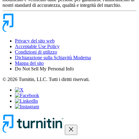
nostri standard di accuratezza, qualità e integrità del marchio.
Privacy del sito web
Acceptable Use Policy
Condizioni di utilizzo
Dichiarazione sulla Schiavitù Moderna
Mappa del sito
Do Not Sell My Personal Info
© 2026 Turnitin, LLC. Tutti i diritti riservati.
close