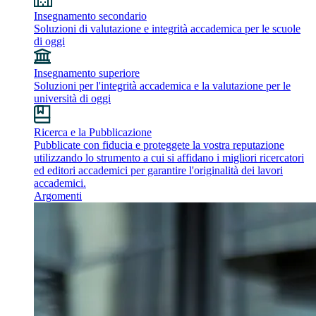
Insegnamento secondario
Soluzioni di valutazione e integrità accademica per le scuole
di oggi
Insegnamento superiore
Soluzioni per l'integrità accademica e la valutazione per le
università di oggi
Ricerca e la Pubblicazione
Pubblicate con fiducia e proteggete la vostra reputazione
utilizzando lo strumento a cui si affidano i migliori ricercatori
ed editori accademici per garantire l'originalità dei lavori
accademici.
Argomenti