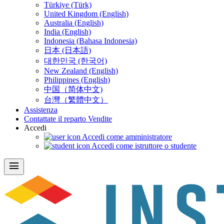
Türkiye (Türk)
United Kingdom (English)
Australia (English)
India (English)
Indonesia (Bahasa Indonesia)
日本 (日本語)
대한민국 (한국어)
New Zealand (English)
Philippines (English)
中国（简体中文)
台灣（繁體中文）
Assistenza
Contattate il reparto Vendite
Accedi
Accedi come amministratore
Accedi come istruttore o studente
menu