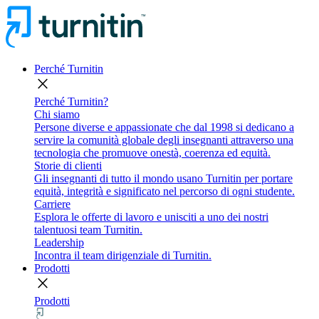
Perché Turnitin
close
Perché Turnitin?
Chi siamo
Persone diverse e appassionate che dal 1998 si dedicano a
servire la comunità globale degli insegnanti attraverso una
tecnologia che promuove onestà, coerenza ed equità.
Storie di clienti
Gli insegnanti di tutto il mondo usano Turnitin per portare
equità, integrità e significato nel percorso di ogni studente.
Carriere
Esplora le offerte di lavoro e unisciti a uno dei nostri
talentuosi team Turnitin.
Leadership
Incontra il team dirigenziale di Turnitin.
Prodotti
close
Prodotti