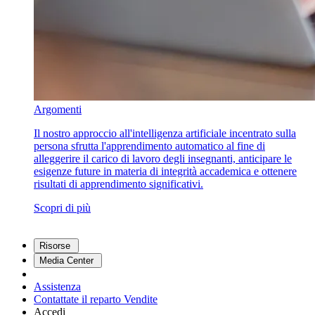
Argomenti
Il nostro approccio all'intelligenza artificiale incentrato sulla
persona sfrutta l'apprendimento automatico al fine di
alleggerire il carico di lavoro degli insegnanti, anticipare le
esigenze future in materia di integrità accademica e ottenere
risultati di apprendimento significativi.
Scopri di più
Risorse
Media Center
Assistenza
Contattate il reparto Vendite
Accedi