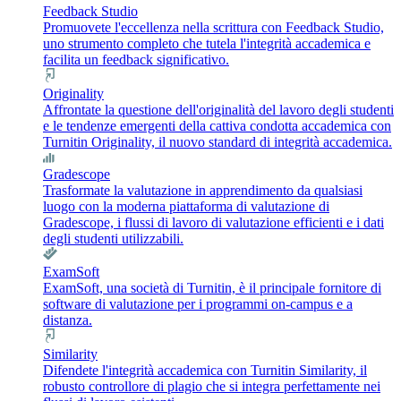
Feedback Studio
Promuovete l'eccellenza nella scrittura con Feedback Studio,
uno strumento completo che tutela l'integrità accademica e
facilita un feedback significativo.
Originality
Affrontate la questione dell'originalità del lavoro degli studenti
e le tendenze emergenti della cattiva condotta accademica con
Turnitin Originality, il nuovo standard di integrità accademica.
Gradescope
Trasformate la valutazione in apprendimento da qualsiasi
luogo con la moderna piattaforma di valutazione di
Gradescope, i flussi di lavoro di valutazione efficienti e i dati
degli studenti utilizzabili.
ExamSoft
ExamSoft, una società di Turnitin, è il principale fornitore di
software di valutazione per i programmi on-campus e a
distanza.
Similarity
Difendete l'integrità accademica con Turnitin Similarity, il
robusto controllore di plagio che si integra perfettamente nei