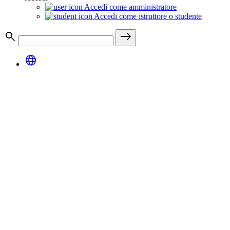
Accedi come amministratore
Accedi come istruttore o studente
search
east
language