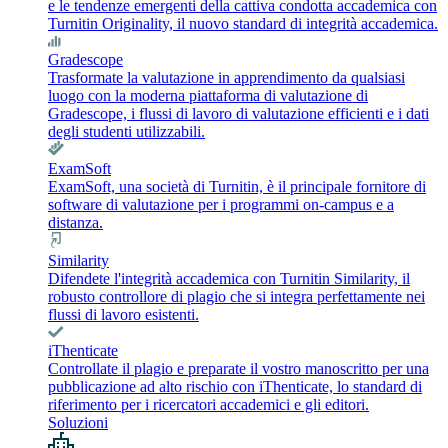
e le tendenze emergenti della cattiva condotta accademica con
Turnitin Originality, il nuovo standard di integrità accademica.
Gradescope
Trasformate la valutazione in apprendimento da qualsiasi
luogo con la moderna piattaforma di valutazione di
Gradescope, i flussi di lavoro di valutazione efficienti e i dati
degli studenti utilizzabili.
ExamSoft
ExamSoft, una società di Turnitin, è il principale fornitore di
software di valutazione per i programmi on-campus e a
distanza.
Similarity
Difendete l'integrità accademica con Turnitin Similarity, il
robusto controllore di plagio che si integra perfettamente nei
flussi di lavoro esistenti.
iThenticate
Controllate il plagio e preparate il vostro manoscritto per una
pubblicazione ad alto rischio con iThenticate, lo standard di
riferimento per i ricercatori accademici e gli editori.
Soluzioni