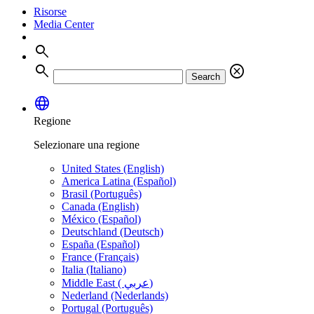
Risorse
Media Center
search
search
cancel
Search
language
Regione
Selezionare una regione
United States (English)
America Latina (Español)
Brasil (Português)
Canada (English)
México (Español)
Deutschland (Deutsch)
España (Español)
France (Français)
Italia (Italiano)
Middle East ( عربي)
Nederland (Nederlands)
Portugal (Português)