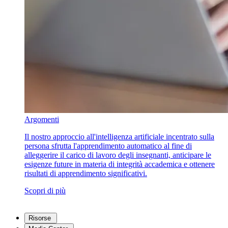
Argomenti
Il nostro approccio all'intelligenza artificiale incentrato sulla
persona sfrutta l'apprendimento automatico al fine di
alleggerire il carico di lavoro degli insegnanti, anticipare le
esigenze future in materia di integrità accademica e ottenere
risultati di apprendimento significativi.
Scopri di più
Risorse