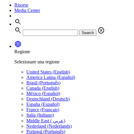
Risorse
Media Center
search
search
cancel
Search
language
Regione
Selezionare una regione
United States (English)
America Latina (Español)
Brasil (Português)
Canada (English)
México (Español)
Deutschland (Deutsch)
España (Español)
France (Français)
Italia (Italiano)
Middle East ( عربي)
Nederland (Nederlands)
Portugal (Português)