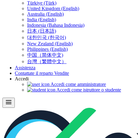
Türkiye (Türk)
United Kingdom (English)
Australia (English)
India (English)
Indonesia (Bahasa Indonesia)
日本 (日本語)
대한민국 (한국어)
New Zealand (English)
Philippines (English)
中国（简体中文)
台灣（繁體中文）
Assistenza
Contattate il reparto Vendite
Accedi
Accedi come amministratore
Accedi come istruttore o studente
menu