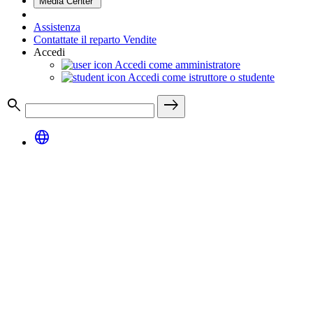
Media Center
Assistenza
Contattate il reparto Vendite
Accedi
Accedi come amministratore
Accedi come istruttore o studente
search
east
language