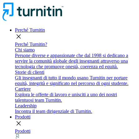
Perché Turnitin
close
Perché Turnitin?
Chi siamo
Persone diverse e appassionate che dal 1998 si dedicano a
servire la comunità globale degli insegnanti attraverso una
tecnologia che promuove onestà, coerenza ed equità.
Storie di clienti
Gli insegnanti di tutto il mondo usano Turnitin per portare
equità, integrità e significato nel percorso di ogni studente.
Carriere
Esplora le offerte di lavoro e unisciti a uno dei nostri
talentuosi team Turnitin.
Leadership
Incontra il team dirigenziale di Turnitin.
Prodotti
close
Prodotti