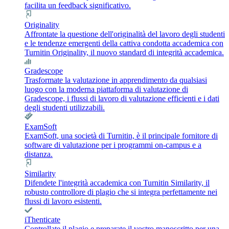
facilita un feedback significativo.
Originality
Affrontate la questione dell'originalità del lavoro degli studenti
e le tendenze emergenti della cattiva condotta accademica con
Turnitin Originality, il nuovo standard di integrità accademica.
Gradescope
Trasformate la valutazione in apprendimento da qualsiasi
luogo con la moderna piattaforma di valutazione di
Gradescope, i flussi di lavoro di valutazione efficienti e i dati
degli studenti utilizzabili.
ExamSoft
ExamSoft, una società di Turnitin, è il principale fornitore di
software di valutazione per i programmi on-campus e a
distanza.
Similarity
Difendete l'integrità accademica con Turnitin Similarity, il
robusto controllore di plagio che si integra perfettamente nei
flussi di lavoro esistenti.
iThenticate
Controllate il plagio e preparate il vostro manoscritto per una