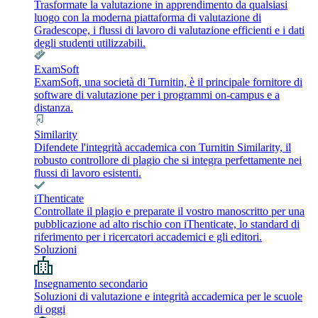
Trasformate la valutazione in apprendimento da qualsiasi
luogo con la moderna piattaforma di valutazione di
Gradescope, i flussi di lavoro di valutazione efficienti e i dati
degli studenti utilizzabili.
ExamSoft
ExamSoft, una società di Turnitin, è il principale fornitore di
software di valutazione per i programmi on-campus e a
distanza.
Similarity
Difendete l'integrità accademica con Turnitin Similarity, il
robusto controllore di plagio che si integra perfettamente nei
flussi di lavoro esistenti.
iThenticate
Controllate il plagio e preparate il vostro manoscritto per una
pubblicazione ad alto rischio con iThenticate, lo standard di
riferimento per i ricercatori accademici e gli editori.
Soluzioni
Insegnamento secondario
Soluzioni di valutazione e integrità accademica per le scuole
di oggi