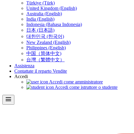
Türkiye (Türk)
United Kingdom (English)
Australia (English)
India (English)
Indonesia (Bahasa Indonesia)
日本 (日本語)
대한민국 (한국어)
New Zealand (English)
Philippines (English)
中国（简体中文)
台灣（繁體中文）
Assistenza
Contattate il reparto Vendite
Accedi
Accedi come amministratore
Accedi come istruttore o studente
menu