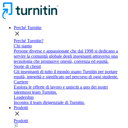
Perché Turnitin
close
Perché Turnitin?
Chi siamo
Persone diverse e appassionate che dal 1998 si dedicano a
servire la comunità globale degli insegnanti attraverso una
tecnologia che promuove onestà, coerenza ed equità.
Storie di clienti
Gli insegnanti di tutto il mondo usano Turnitin per portare
equità, integrità e significato nel percorso di ogni studente.
Carriere
Esplora le offerte di lavoro e unisciti a uno dei nostri
talentuosi team Turnitin.
Leadership
Incontra il team dirigenziale di Turnitin.
Prodotti
close
Prodotti