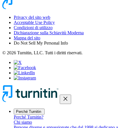
Privacy del sito web
Acceptable Use Policy
Condizioni di utilizzo
Dichiarazione sulla Schiavitù Moderna
Mappa del sito
Do Not Sell My Personal Info
© 2026 Turnitin, LLC. Tutti i diritti riservati.
close
Perché Turnitin
Perché Turnitin?
Chi siamo
Persone diverse e appassionate che dal 1998 si dedicano a