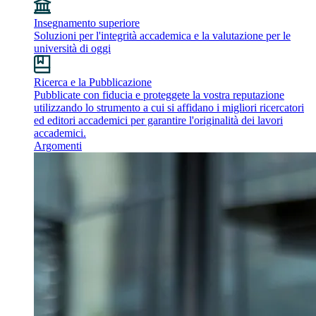
Insegnamento superiore
Soluzioni per l'integrità accademica e la valutazione per le
università di oggi
Ricerca e la Pubblicazione
Pubblicate con fiducia e proteggete la vostra reputazione
utilizzando lo strumento a cui si affidano i migliori ricercatori
ed editori accademici per garantire l'originalità dei lavori
accademici.
Argomenti