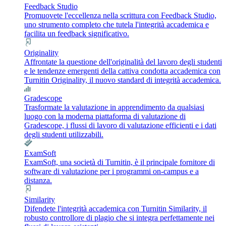
Feedback Studio
Promuovete l'eccellenza nella scrittura con Feedback Studio,
uno strumento completo che tutela l'integrità accademica e
facilita un feedback significativo.
Originality
Affrontate la questione dell'originalità del lavoro degli studenti
e le tendenze emergenti della cattiva condotta accademica con
Turnitin Originality, il nuovo standard di integrità accademica.
Gradescope
Trasformate la valutazione in apprendimento da qualsiasi
luogo con la moderna piattaforma di valutazione di
Gradescope, i flussi di lavoro di valutazione efficienti e i dati
degli studenti utilizzabili.
ExamSoft
ExamSoft, una società di Turnitin, è il principale fornitore di
software di valutazione per i programmi on-campus e a
distanza.
Similarity
Difendete l'integrità accademica con Turnitin Similarity, il
robusto controllore di plagio che si integra perfettamente nei