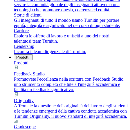
servire la comunità globale degli insegnanti attraverso una
tecnologia che promuove onestà, coerenza ed equità.
Storie di clienti
Gli insegnanti di tutto il mondo usano Turnitin per portare
equità, integrità e significato nel percorso di ogni studente.
Carriere
Esplora le offerte di lavoro e unisciti a uno dei nostri
talentuosi team Turnitin.
Leadership
Incontra il team dirigenziale di Turnitin.
Prodotti
Prodotti
Feedback Studio
Promuovete l'eccellenza nella scrittura con Feedback Studio,
uno strumento completo che tutela l'integrità accademica e
facilita un feedback significativo.
Originality
Affrontate la questione dell'originalità del lavoro degli studenti
e le tendenze emergenti della cattiva condotta accademica con
Turnitin Originality, il nuovo standard di integrità accademica.
Gradescope