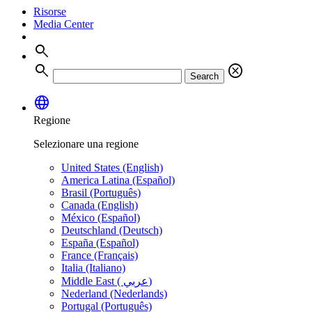
Risorse
Media Center
search
search
cancel
Search
language
Regione
Selezionare una regione
United States (English)
America Latina (Español)
Brasil (Português)
Canada (English)
México (Español)
Deutschland (Deutsch)
España (Español)
France (Français)
Italia (Italiano)
Middle East ( عربي)
Nederland (Nederlands)
Portugal (Português)