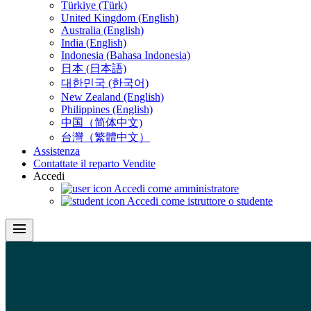
Türkiye (Türk)
United Kingdom (English)
Australia (English)
India (English)
Indonesia (Bahasa Indonesia)
日本 (日本語)
대한민국 (한국어)
New Zealand (English)
Philippines (English)
中国（简体中文)
台灣（繁體中文）
Assistenza
Contattate il reparto Vendite
Accedi
Accedi come amministratore
Accedi come istruttore o studente
menu