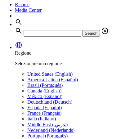
Risorse
Media Center
search
search
cancel
Search
language
Regione
Selezionare una regione
United States (English)
America Latina (Español)
Brasil (Português)
Canada (English)
México (Español)
Deutschland (Deutsch)
España (Español)
France (Français)
Italia (Italiano)
Middle East ( عربي)
Nederland (Nederlands)
Portugal (Português)