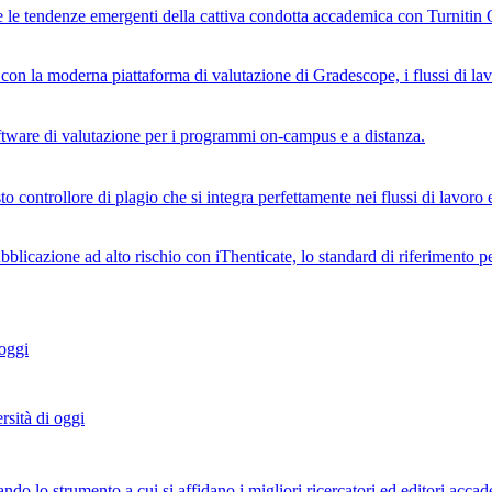
i e le tendenze emergenti della cattiva condotta accademica con Turnitin 
n la moderna piattaforma di valutazione di Gradescope, i flussi di lavoro 
software di valutazione per i programmi on-campus e a distanza.
o controllore di plagio che si integra perfettamente nei flussi di lavoro e
bblicazione ad alto rischio con iThenticate, lo standard di riferimento per
 oggi
rsità di oggi
ndo lo strumento a cui si affidano i migliori ricercatori ed editori accade