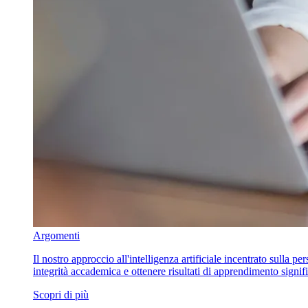
Argomenti
Il nostro approccio all'intelligenza artificiale incentrato sulla p
integrità accademica e ottenere risultati di apprendimento signifi
Scopri di più