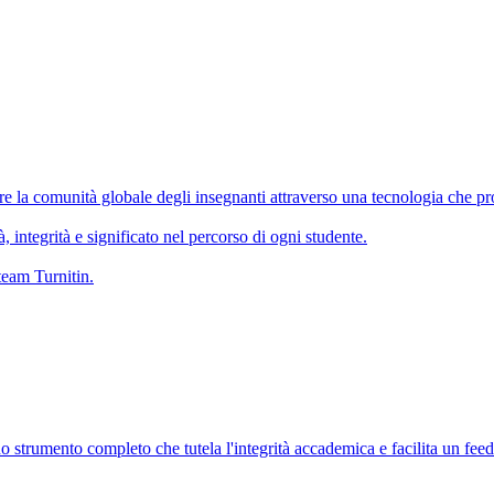
re la comunità globale degli insegnanti attraverso una tecnologia che p
, integrità e significato nel percorso di ogni studente.
 team Turnitin.
 strumento completo che tutela l'integrità accademica e facilita un feed