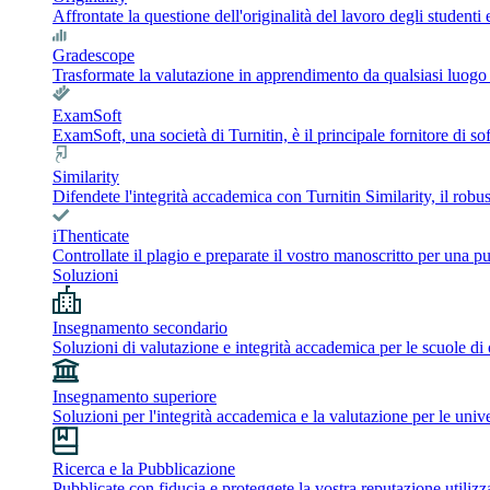
Affrontate la questione dell'originalità del lavoro degli student
Gradescope
Trasformate la valutazione in apprendimento da qualsiasi luogo co
ExamSoft
ExamSoft, una società di Turnitin, è il principale fornitore di 
Similarity
Difendete l'integrità accademica con Turnitin Similarity, il robust
iThenticate
Controllate il plagio e preparate il vostro manoscritto per una pu
Soluzioni
Insegnamento secondario
Soluzioni di valutazione e integrità accademica per le scuole di
Insegnamento superiore
Soluzioni per l'integrità accademica e la valutazione per le unive
Ricerca e la Pubblicazione
Pubblicate con fiducia e proteggete la vostra reputazione utilizza