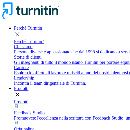
Perché Turnitin
close
Perché Turnitin?
Chi siamo
Persone diverse e appassionate che dal 1998 si dedicano a servi
Storie di clienti
Gli insegnanti di tutto il mondo usano Turnitin per portare equità
Carriere
Esplora le offerte di lavoro e unisciti a uno dei nostri talentuosi
Leadership
Incontra il team dirigenziale di Turnitin.
Prodotti
close
Prodotti
Feedback Studio
Promuovete l'eccellenza nella scrittura con Feedback Studio, uno
Originality