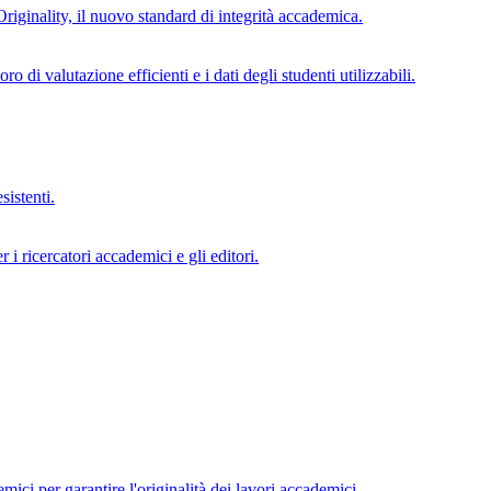
Originality, il nuovo standard di integrità accademica.
di valutazione efficienti e i dati degli studenti utilizzabili.
sistenti.
 i ricercatori accademici e gli editori.
mici per garantire l'originalità dei lavori accademici.