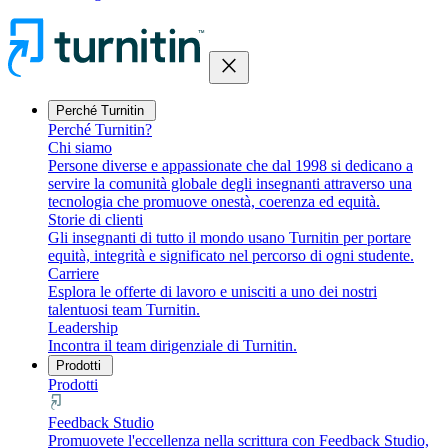
close
Perché Turnitin
Perché Turnitin?
Chi siamo
Persone diverse e appassionate che dal 1998 si dedicano a
servire la comunità globale degli insegnanti attraverso una
tecnologia che promuove onestà, coerenza ed equità.
Storie di clienti
Gli insegnanti di tutto il mondo usano Turnitin per portare
equità, integrità e significato nel percorso di ogni studente.
Carriere
Esplora le offerte di lavoro e unisciti a uno dei nostri
talentuosi team Turnitin.
Leadership
Incontra il team dirigenziale di Turnitin.
Prodotti
Prodotti
Feedback Studio
Promuovete l'eccellenza nella scrittura con Feedback Studio,