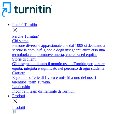
Perché Turnitin
close
Perché Turnitin?
Chi siamo
Persone diverse e appassionate che dal 1998 si dedicano a
servire la comunità globale degli insegnanti attraverso una
tecnologia che promuove onestà, coerenza ed equità.
Storie di clienti
Gli insegnanti di tutto il mondo usano Turnitin per portare
equità, integrità e significato nel percorso di ogni studente.
Carriere
Esplora le offerte di lavoro e unisciti a uno dei nostri
talentuosi team Turnitin.
Leadership
Incontra il team dirigenziale di Turnitin.
Prodotti
close
Prodotti