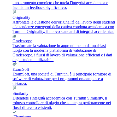
uno strumento completo che tutela l'integrità accademica e
facilita un feedback significativo.
Originality
Affrontate la questione dell'originalità del lavoro degli studenti
e le tendenze emergenti della cattiva condotta accademica con
Turnitin Originality, il nuovo standard di integrità accademica.
Gradescope
Trasformate la valutazione in apprendimento da qualsiasi
luogo con la moderna piattaforma di valutazione di
Gradescope, i flussi di lavoro di valutazione efficienti e i dati
degli studenti utilizzabili.
ExamSoft
ExamSoft, una società di Turnitin, è il principale fornitore di
software di valutazione per i programmi on-campus e a
distanza.
Similarity
Difendete l'integrità accademica con Turnitin Similarity, il
robusto controllore di plagio che si integra perfettamente nei
flussi di lavoro esistenti.
iThenticate