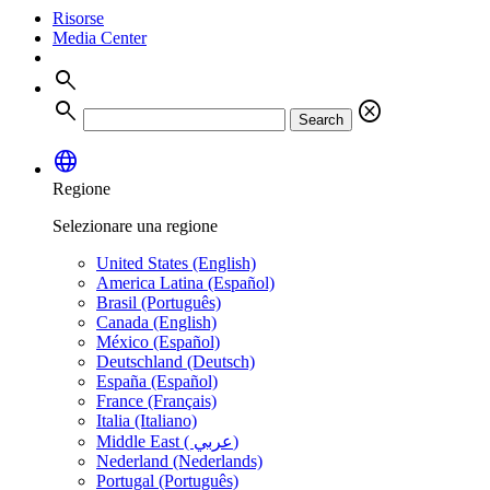
Risorse
Media Center
search
search
cancel
Search
language
Regione
Selezionare una regione
United States (English)
America Latina (Español)
Brasil (Português)
Canada (English)
México (Español)
Deutschland (Deutsch)
España (Español)
France (Français)
Italia (Italiano)
Middle East ( عربي)
Nederland (Nederlands)
Portugal (Português)