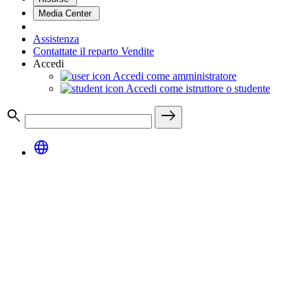
Media Center
Assistenza
Contattate il reparto Vendite
Accedi
Accedi come amministratore
Accedi come istruttore o studente
search
east
language