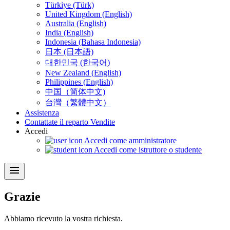
Türkiye (Türk)
United Kingdom (English)
Australia (English)
India (English)
Indonesia (Bahasa Indonesia)
日本 (日本語)
대한민국 (한국어)
New Zealand (English)
Philippines (English)
中国（简体中文)
台灣（繁體中文）
Assistenza
Contattate il reparto Vendite
Accedi
Accedi come amministratore
Accedi come istruttore o studente
menu
Grazie
Abbiamo ricevuto la vostra richiesta.