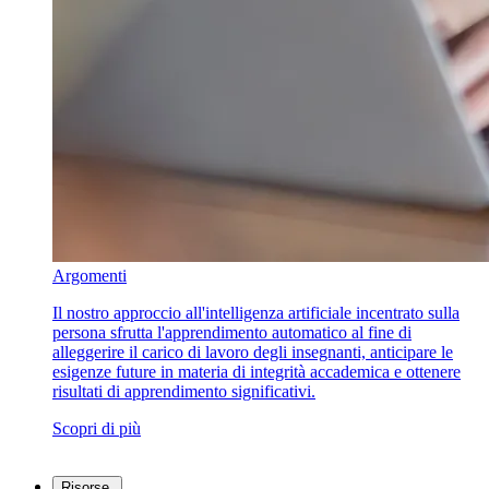
Argomenti
Il nostro approccio all'intelligenza artificiale incentrato sulla
persona sfrutta l'apprendimento automatico al fine di
alleggerire il carico di lavoro degli insegnanti, anticipare le
esigenze future in materia di integrità accademica e ottenere
risultati di apprendimento significativi.
Scopri di più
Risorse