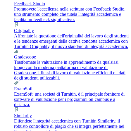
Feedback Studio
Promuovete l'eccellenza nella scrittura con Feedback Studio,
uno strumento completo che tutela l'integrità accademica e
facilita un feedback significativo.
Originality
Affrontate la questione dell'originalità del lavoro degli studenti
e le tendenze emergenti della cattiva condotta accademica con
Turnitin Originality, il nuovo standard di integrità accademica.
Gradescope
Trasformate la valutazione in apprendimento da qualsiasi
luogo con la moderna piattaforma di valutazione di
Gradescope, i flussi di lavoro di valutazione efficienti e i dati
degli studenti utilizzabili.
ExamSoft
ExamSoft, una società di Turnitin, è il principale fornitore di
software di valutazione per i programmi on-campus e a
distanza.
Similarity
Difendete l'integrità accademica con Turnitin Similarity, il
robusto controllore di plagio che si integra perfettamente nei