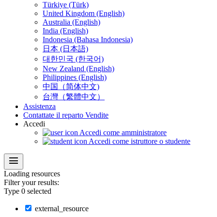
Türkiye (Türk)
United Kingdom (English)
Australia (English)
India (English)
Indonesia (Bahasa Indonesia)
日本 (日本語)
대한민국 (한국어)
New Zealand (English)
Philippines (English)
中国（简体中文)
台灣（繁體中文）
Assistenza
Contattate il reparto Vendite
Accedi
Accedi come amministratore
Accedi come istruttore o studente
menu
Loading
resources
Filter your results:
Type
0
selected
external_resource