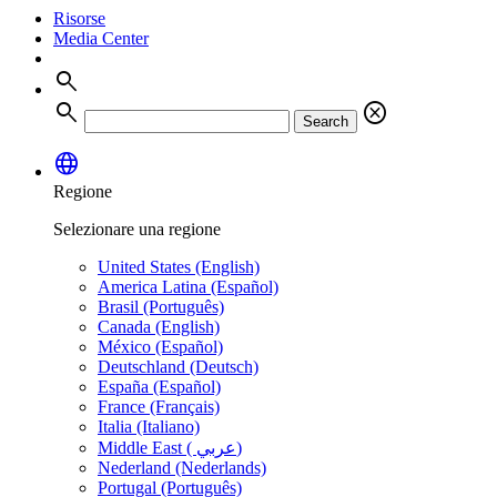
Risorse
Media Center
search
search
cancel
Search
language
Regione
Selezionare una regione
United States (English)
America Latina (Español)
Brasil (Português)
Canada (English)
México (Español)
Deutschland (Deutsch)
España (Español)
France (Français)
Italia (Italiano)
Middle East ( عربي)
Nederland (Nederlands)
Portugal (Português)