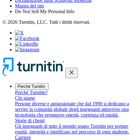
Dichiarazione sulla Schiavitù Moderna
Mappa del sito
Do Not Sell My Personal Info
© 2026 Turnitin, LLC. Tutti i diritti riservati.
close
Perché Turnitin
Perché Turnitin?
Chi siamo
Persone diverse e appassionate che dal 1998 si dedicano a
servire la comunità globale degli insegnanti attraverso una
tecnologia che promuove onestà, coerenza ed equità.
Storie di clienti
Gli insegnanti di tutto il mondo usano Turnitin per portare
equità, integrità e significato nel percorso di ogni studente.
Carriere