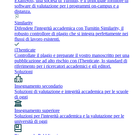
ExamSoft, una società di Turnitin, è il principale fornitore di
software di valutazione per i programmi on-campus e a
distanza.
Similarity
Difendete l'integrità accademica con Turnitin Similarity, il
robusto controllore di plagio che si integra perfettamente nei
flussi di lavoro esistenti.
iThenticate
Controllate il plagio e preparate il vostro manoscritto per una
pubblicazione ad alto rischio con iThenticate, lo standard di
riferimento per i ricercatori accademici e gli editori.
Soluzioni
Insegnamento secondario
Soluzioni di valutazione e integrità accademica per le scuole
di oggi
Insegnamento superiore
Soluzioni per l'integrità accademica e la valutazione per le
università di oggi