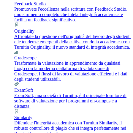
Feedback Studio
Promuovete l'eccellenza nella scrittura con Feedback Studio,
uno strumento completo che tutela l'integrità accademica e
facilita un feedback significativo.
Originality
Affrontate la questione dell'originalità del lavoro degli studenti
e le tendenze emergenti della cattiva condotta accademica con
Turnitin Originality, il nuovo standard di integrità accademica.
Gradescope
Trasformate la valutazione in apprendimento da qualsiasi
luogo con la moderna piattaforma di valutazione di
Gradescope, i flussi di lavoro di valutazione efficienti e i dati
degli studenti utilizzabili.
ExamSoft
ExamSoft, una società di Turnitin, è il principale fornitore di
software di valutazione per i programmi on-campus e a
distanza.
Similarity
Difendete l'integrità accademica con Turnitin Similarity, il
robusto controllore di plagio che si integra perfettamente nei