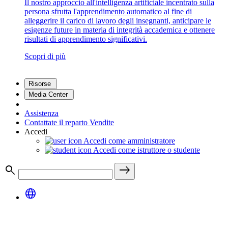
Il nostro approccio all'intelligenza artificiale incentrato sulla
persona sfrutta l'apprendimento automatico al fine di
alleggerire il carico di lavoro degli insegnanti, anticipare le
esigenze future in materia di integrità accademica e ottenere
risultati di apprendimento significativi.
Scopri di più
Risorse
Media Center
Assistenza
Contattate il reparto Vendite
Accedi
Accedi come amministratore
Accedi come istruttore o studente
search
east
language