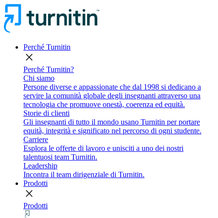
Perché Turnitin
close
Perché Turnitin?
Chi siamo
Persone diverse e appassionate che dal 1998 si dedicano a
servire la comunità globale degli insegnanti attraverso una
tecnologia che promuove onestà, coerenza ed equità.
Storie di clienti
Gli insegnanti di tutto il mondo usano Turnitin per portare
equità, integrità e significato nel percorso di ogni studente.
Carriere
Esplora le offerte di lavoro e unisciti a uno dei nostri
talentuosi team Turnitin.
Leadership
Incontra il team dirigenziale di Turnitin.
Prodotti
close
Prodotti