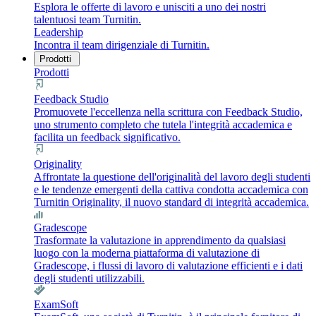
Esplora le offerte di lavoro e unisciti a uno dei nostri
talentuosi team Turnitin.
Leadership
Incontra il team dirigenziale di Turnitin.
Prodotti
Prodotti
Feedback Studio
Promuovete l'eccellenza nella scrittura con Feedback Studio,
uno strumento completo che tutela l'integrità accademica e
facilita un feedback significativo.
Originality
Affrontate la questione dell'originalità del lavoro degli studenti
e le tendenze emergenti della cattiva condotta accademica con
Turnitin Originality, il nuovo standard di integrità accademica.
Gradescope
Trasformate la valutazione in apprendimento da qualsiasi
luogo con la moderna piattaforma di valutazione di
Gradescope, i flussi di lavoro di valutazione efficienti e i dati
degli studenti utilizzabili.
ExamSoft