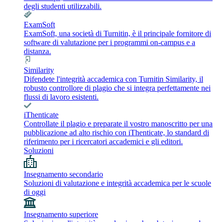
degli studenti utilizzabili.
ExamSoft
ExamSoft, una società di Turnitin, è il principale fornitore di
software di valutazione per i programmi on-campus e a
distanza.
Similarity
Difendete l'integrità accademica con Turnitin Similarity, il
robusto controllore di plagio che si integra perfettamente nei
flussi di lavoro esistenti.
iThenticate
Controllate il plagio e preparate il vostro manoscritto per una
pubblicazione ad alto rischio con iThenticate, lo standard di
riferimento per i ricercatori accademici e gli editori.
Soluzioni
Insegnamento secondario
Soluzioni di valutazione e integrità accademica per le scuole
di oggi
Insegnamento superiore