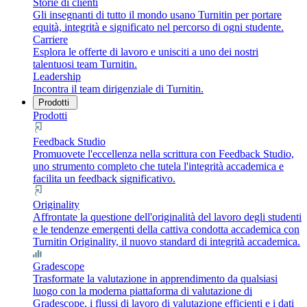
Storie di clienti
Gli insegnanti di tutto il mondo usano Turnitin per portare
equità, integrità e significato nel percorso di ogni studente.
Carriere
Esplora le offerte di lavoro e unisciti a uno dei nostri
talentuosi team Turnitin.
Leadership
Incontra il team dirigenziale di Turnitin.
Prodotti
Prodotti
Feedback Studio
Promuovete l'eccellenza nella scrittura con Feedback Studio,
uno strumento completo che tutela l'integrità accademica e
facilita un feedback significativo.
Originality
Affrontate la questione dell'originalità del lavoro degli studenti
e le tendenze emergenti della cattiva condotta accademica con
Turnitin Originality, il nuovo standard di integrità accademica.
Gradescope
Trasformate la valutazione in apprendimento da qualsiasi
luogo con la moderna piattaforma di valutazione di
Gradescope, i flussi di lavoro di valutazione efficienti e i dati