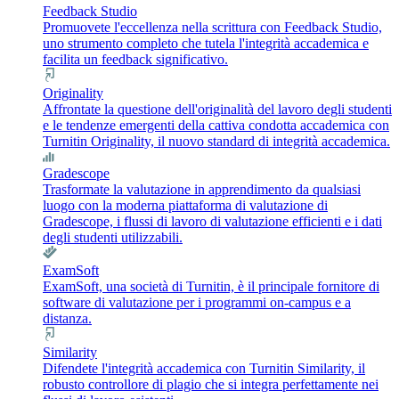
Feedback Studio
Promuovete l'eccellenza nella scrittura con Feedback Studio,
uno strumento completo che tutela l'integrità accademica e
facilita un feedback significativo.
Originality
Affrontate la questione dell'originalità del lavoro degli studenti
e le tendenze emergenti della cattiva condotta accademica con
Turnitin Originality, il nuovo standard di integrità accademica.
Gradescope
Trasformate la valutazione in apprendimento da qualsiasi
luogo con la moderna piattaforma di valutazione di
Gradescope, i flussi di lavoro di valutazione efficienti e i dati
degli studenti utilizzabili.
ExamSoft
ExamSoft, una società di Turnitin, è il principale fornitore di
software di valutazione per i programmi on-campus e a
distanza.
Similarity
Difendete l'integrità accademica con Turnitin Similarity, il
robusto controllore di plagio che si integra perfettamente nei