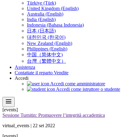
Türkiye (Türk)
United Kingdom (English)
Australia (English)
India (English)
Indonesia (Bahasa Indonesia)
日本 (日本語)
대한민국 (한국어)
New Zealand (English)
Philippines (English)
中国（简体中文)
台灣（繁體中文）
Assistenza
Contattate il reparto Vendite
Accedi
Accedi come amministratore
Accedi come istruttore o studente
menu
[events]
Sessione Turnitin: Promuovere l’integrità accademica
virtual_events | 22 set 2022
[events]