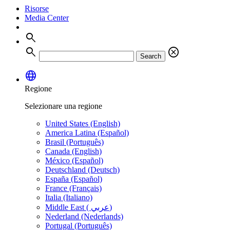
Risorse
Media Center
search
search
cancel
Search
language
Regione
Selezionare una regione
United States (English)
America Latina (Español)
Brasil (Português)
Canada (English)
México (Español)
Deutschland (Deutsch)
España (Español)
France (Français)
Italia (Italiano)
Middle East ( عربي)
Nederland (Nederlands)
Portugal (Português)