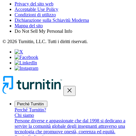
Privacy del sito web
Acceptable Use Policy
Condizioni di utilizzo
Dichiarazione sulla Schiavitù Moderna
Mappa del sito
Do Not Sell My Personal Info
© 2026 Turnitin, LLC. Tutti i diritti riservati.
close
Perché Turnitin
Perché Turnitin?
Chi siamo
Persone diverse e appassionate che dal 1998 si dedicano a
servire la comunità globale degli insegnanti attraverso una
tecnologia che promuove onestà, coerenza ed equità.