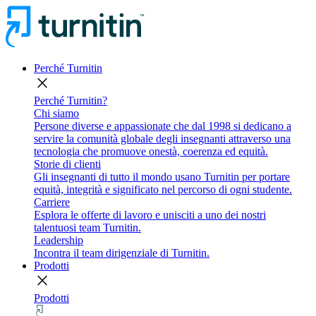
Perché Turnitin
close
Perché Turnitin?
Chi siamo
Persone diverse e appassionate che dal 1998 si dedicano a
servire la comunità globale degli insegnanti attraverso una
tecnologia che promuove onestà, coerenza ed equità.
Storie di clienti
Gli insegnanti di tutto il mondo usano Turnitin per portare
equità, integrità e significato nel percorso di ogni studente.
Carriere
Esplora le offerte di lavoro e unisciti a uno dei nostri
talentuosi team Turnitin.
Leadership
Incontra il team dirigenziale di Turnitin.
Prodotti
close
Prodotti